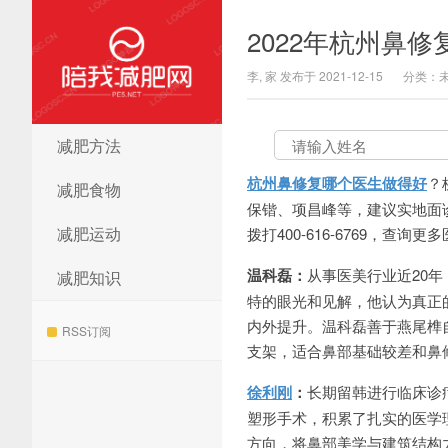
2022年杭州鼻
李, 家 发布于 2021-12-15
分类：
减肥方法
陪我减肥网
杭州鼻修复哪个医生做得好
？
减肥食物
保锴、项昌峰等，建议实地面诊和
减肥运动
拨打400-616-6769，查询
温科磊：
从事医美行业近20
减肥知识
特的眼光和见解，他认为真正
内外提升。温科磊善于燕尾榫
RSS订阅
支架，适合鼻部基础较差和鼻
徐利刚
：
长期留韩进行临床诊
塑形手术，积累了扎实的医学
方向，将鼻部美学与建筑结构