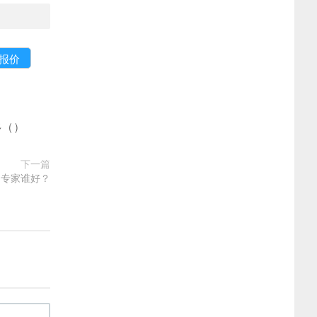
多
(
)
下一篇
的专家谁好？