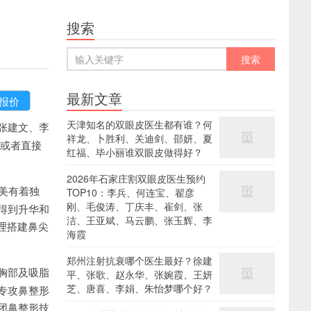
搜索
最新文章
天津知名的双眼皮医生都有谁？何
张建文、李
祥龙、卜胜利、关迪剑、邵妍、夏
i或者直接
红福、毕小丽谁双眼皮做得好？
2026年石家庄割双眼皮医生预约
美有着独
TOP10：李兵、何连宝、翟彦
刚、毛俊涛、丁庆丰、崔剑、张
得到升华和
洁、王亚斌、马云鹏、张玉辉、李
理搭建鼻尖
海霞
郑州注射抗衰哪个医生最好？徐建
胸部及吸脂
平、张歌、赵永华、张婉霞、王妍
芝、唐喜、李娟、朱怡梦哪个好？
专攻鼻整形
团鼻整形技