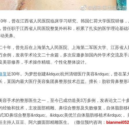
10年，曾在江西省人民医院临床学习研究、韩国仁荷大学医院研修，
，曾任职于江西省人民医院整复外科和，积累了扎实的医学理论基础
灵动美鼻。
二十年，曾先后在上海第九人民医院、上海第二军医大学、江苏省人
万余例，发表学术论文二十余篇，多次应邀参加国内外学术交流及手
及美容修养，手术操作精细、个性化整体设计。
修复
近30年。为梦想创建&ldquo;杭州清锴医疗美容&rdquo;，曾在
长，某国内最大医疗美容集团鼻整形技术总监。擅长：肋软骨鼻整形
美容手术的整形医生之一，至今已成功造美3万多例，发表论文二十
的经验和技术，主攻面部精雕、鼻综合整形及失败修复，自体脂肪移
式3D鼻综合整形&rdquo;、&ldquo;美优兰自体脂肪移植术&rdquo;
任主持人豆豆、阿六嫂面部精雕医生。（微信预约咨询：
bianmei05