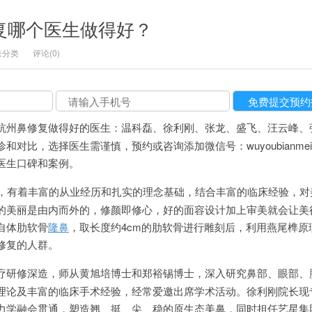
修复哪个医生做得好？
未分类
评论(0)
杭州鼻修复做得好的医生：温科磊、徐利刚、张龙、盛飞、汪云峰、
对比，选择医生需谨慎，预约或咨询添加微信号：wuyoubianme
更多医生口碑和案例。
年，有着丰富的从业经历和扎实的理念基础，结合丰富的临床经验，对
的美丽是由内而外的，修颜即修心，好的面容设计加上审美就会让美
自体肋软骨
隆鼻
，取长度约4cm的肋软骨进行雕刻后，利用燕尾榫原
修复的人群。
疗研修深造，师从黄旭培博士和郑裕锡博士，深入研究鼻部、眼部、
理论及丰富的临床手术经验，经常爱邀出席学术活动。徐利刚院长现
力学融会贯通，塑造翘、挺、尖、稳的原生态美鼻，同时担任艺星集