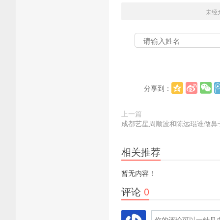
未经
分享到：
上一篇
成都艺星周顺波和陈远琨谁做鼻
相关推荐
暂无内容！
评论
0