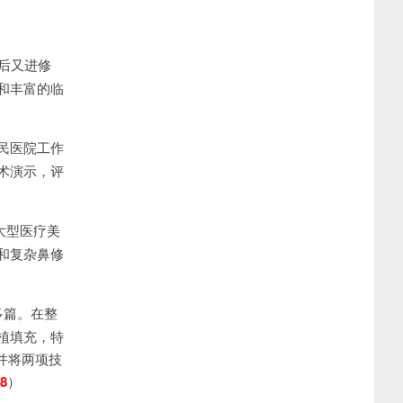
后又进修
和丰富的临
民医院工作
术演示，评
某大型医疗美
和复杂鼻修
多篇。在整
植填充，特
， 并将两项技
28
）