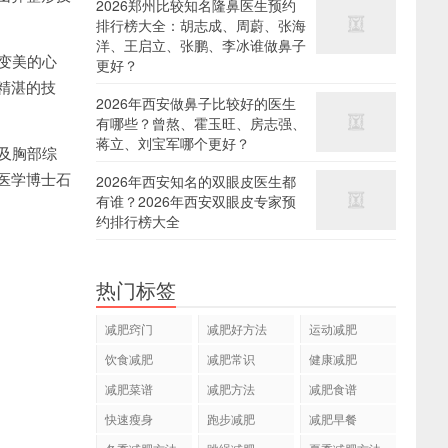
2026郑州比较知名隆鼻医生预约
排行榜大全：胡志成、周蔚、张海
洋、王启立、张鹏、李冰谁做鼻子
变美的心
更好？
精湛的技
2026年西安做鼻子比较好的医生
有哪些？曾熬、霍玉旺、房志强、
蒋立、刘宝军哪个更好？
及胸部综
医学博士石
2026年西安知名的双眼皮医生都
有谁？2026年西安双眼皮专家预
约排行榜大全
热门标签
减肥窍门
减肥好方法
运动减肥
饮食减肥
减肥常识
健康减肥
减肥菜谱
减肥方法
减肥食谱
快速瘦身
跑步减肥
减肥早餐