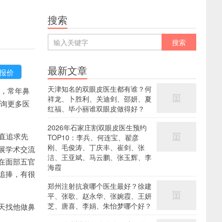
搜索
最新文章
天津知名的双眼皮医生都有谁？何
，常年鼻
祥龙、卜胜利、关迪剑、邵妍、夏
查询更多医
红福、毕小丽谁双眼皮做得好？
2026年石家庄割双眼皮医生预约
直追求先
TOP10：李兵、何连宝、翟彦
刚、毛俊涛、丁庆丰、崔剑、张
展学术交流
洁、王亚斌、马云鹏、张玉辉、李
在面部五官
海霞
追捧，有很
郑州注射抗衰哪个医生最好？徐建
平、张歌、赵永华、张婉霞、王妍
芝、唐喜、李娟、朱怡梦哪个好？
天找他做鼻