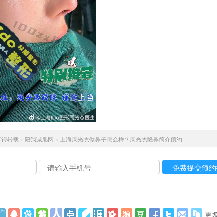
不得转载：
陪我减肥网
»
上海周光杰做鼻子怎么样？周光杰隆鼻简介预约
更