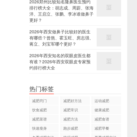
2026郑州比较知名隆鼻医生预约
排行榜大全：胡志成、周蔚、张海
洋、王启立、张鹏、李冰谁做鼻子
更好？
2026年西安做鼻子比较好的医生
有哪些？曾熬、霍玉旺、房志强、
蒋立、刘宝军哪个更好？
2026年西安知名的双眼皮医生都
有谁？2026年西安双眼皮专家预
约排行榜大全
热门标签
减肥窍门
减肥好方法
运动减肥
饮食减肥
减肥常识
健康减肥
减肥菜谱
减肥方法
减肥食谱
快速瘦身
跑步减肥
减肥早餐