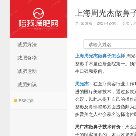
上海周光杰做鼻
李, 家 发布于 2021-12-30
分类：
减肥方法
陪我减肥网
上海周光杰做鼻子怎么样
周光
减肥食物
整形手术量位居全院第一。预约或咨
减肥运动
生口碑和案例。
周光杰
：
在医疗美容行业工作
减肥知识
进的医疗美容技术，通过多次
会议，以此来提升自己的操作
RSS订阅
整形及鼻部整形方面造诣颇为
多爱美之人都会慕名选择这位
周广杰做鼻子技术评价：
周医
子的顾客挺多的，术后效果看