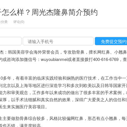
子怎么样？周光杰隆鼻简介预约
未分类
评论(0)
杰：韩国美容学会海外荣誉会员，专攻肋骨鼻，擅长网红鼻、小翘鼻
询添加微信号：wuyoubianmei或者直接拨打400-616-6769，
10多年，有着丰富的临床实践经验和娴熟的医疗技术，在工作当中一
到北京以及上海等地区进行深造学习和多次到欧美以及日韩等国家开
能力和审美观念，工作多年以来成功的做出了很多丰富的手术案例，
深厚，以手术法细腻和真实自然的效果，深得广大爱美之人的信任和
医生来实施医疗美容项目。
生主要做肋骨鼻综合较多，风格比较偏网红鼻，形态有点小翘鼻，每
着也不错，满意度较高。