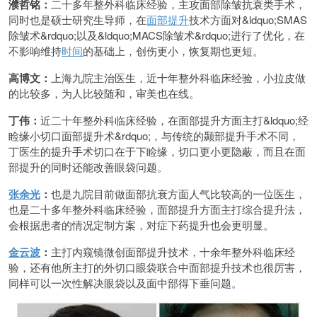
濮哲铭：
二十多年整外科临床经验，主攻面部除皱抗衰类手术，
同时也是硕士研究生导师，在
面部提升
技术方面对&ldquo;SMAS
除皱术&rdquo;以及&ldquo;MACS除皱术&rdquo;进行了优化，在
不影响维持
时间
的基础上，创伤更小，恢复期也更短。
高博文：
上海九院主治医生，近十年整外科临床经验，小拉皮做
的比较多，为人比较随和，审美也在线。
丁伟：
近二十年整外科临床经验，在面部提升方面主打&ldquo;经
睑缘小切口面部提升术&rdquo;，与传统的颞部提升手术不同，
丁医生的提升手术切口在于下睑缘，切口更小更隐蔽，而且在面
部提升的同时还能改善眼袋问题。
张余光
：
也是九院目前做面部抗衰方面人气比较高的一位医生，
也是二十多年整外科临床经验，面部提升方面主打综合提升法，
会根据患者的情况定制方案，对症下药提升也会更明显。
金云波
：
主打内窥镜微创面部提升技术，十余年整外科临床经
验，还有他所主打的外切口眼袋联合中面部提升技术也很厉害，
同样可以一次性解决眼袋以及面中部得下垂问题。