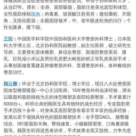
保健国际交流促进会整形美容分会委员。毕业于协和医科大学，
从业27年。擅长：全身、面部吸脂，脂肪注射美化面型和体型、
女性脂肪移植
隆胸
；肉毒素、玻尿酸注射美容；微创重睑、开眼
角，无痕祛眼袋；全颜面除皱术，中、老年眼皮松弛的治疗；个
性化隆鼻、隆下颏。
王阳
：
中国医学科学院中国协和医科大学整形外科博士，日本医
科大学博士后，北京协和医院副教授，副主任医师，硕士研究生
导师。主要擅长形体雕塑、鼻综合整形、面颈部整形美容、隆
乳、巨乳缩小术以及男性乳房肥大畸形的矫正等乳房美容手术，
从事创面修复重建及肿瘤整形外科、普通整形外科、各种瘢痕的
整形治疗。
顾云鹏
：
毕业于北京协和医学院，博士学位，现任八大处整形医
院体型雕塑吸脂一中心主治医师。15年整形外科临床经验，擅长
以吸脂和脂肪移植为主的体型雕塑及面部轮廓整形，手术量累计
5000台+。科班出身的顾医生具有独特的成长经历，专攻脂肪类
手术历练十余年，对身体及面部塑形有着非常丰富的临床经验，
发展出若干项独具特色的脂肪雕塑技术：全手臂DACL、腰臀腿
综合、0针眼脂肪丰胸、臀线修复、小腿极限塑形、口角囊袋吸
脂等。顾医生听得进患者诉求，手术效果全面又惊艳，力争为患