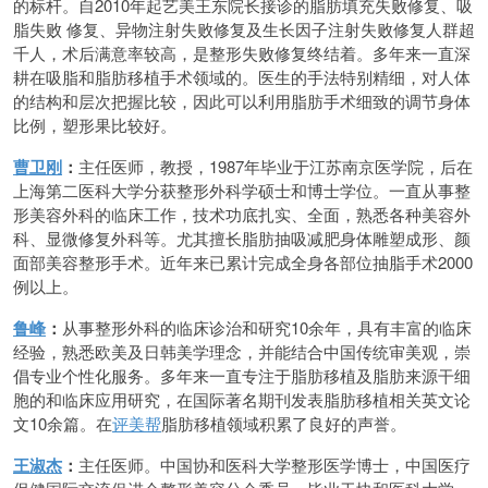
的标杆。自2010年起艺美王东院长接诊的脂肪填充失败修复、吸
脂失败 修复、异物注射失败修复及生长因子注射失败修复人群超
千人，术后满意率较高，是整形失败修复终结着。多年来一直深
耕在吸脂和脂肪移植手术领域的。医生的手法特别精细，对人体
的结构和层次把握比较，因此可以利用脂肪手术细致的调节身体
比例，塑形果比较好。
曹卫刚
：
主任医师，教授，1987年毕业于江苏南京医学院，后在
上海第二医科大学分获整形外科学硕士和博士学位。一直从事整
形美容外科的临床工作，技术功底扎实、全面，熟悉各种美容外
科、显微修复外科等。尤其擅长脂肪抽吸减肥身体雕塑成形、颜
面部美容整形手术。近年来已累计完成全身各部位抽脂手术2000
例以上。
鲁峰
：
从事整形外科的临床诊治和研究10余年，具有丰富的临床
经验，熟悉欧美及日韩美学理念，并能结合中国传统审美观，崇
倡专业个性化服务。多年来一直专注于脂肪移植及脂肪来源干细
胞的和临床应用研究，在国际著名期刊发表脂肪移植相关英文论
文10余篇。在
评美帮
脂肪移植领域积累了良好的声誉。
王淑杰
：
主任医师。中国协和医科大学整形医学博士，中国医疗