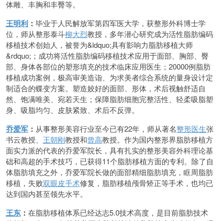
体雕、丰胸和丰臀等。
王明利
：
毕业于人民解放军第四军医大学，获整形外科博士学
位，师从整形泰斗
柳大烈
教授，多年潜心研究成为活性脂肪编码
移植技术创始人，被誉为&ldquo;具有影响力脂肪移植大师
&rdquo;；成功将活性脂肪编码移植技术应用于面部、胸部、臀
部、身体各部位的塑形填充的技术临床应用医生；20000例脂肪
移植成功案例，极高审美造诣、为求美者综合系统的量身设计定
制适合的蝶变方案。塑造姣好的面部、形体，术后视触舒适自
然、饱满唯美、宛若天生；保障脂肪细胞完整活性、轻柔吸脂塑
身、吸脂均匀、皮肤紧致、术后不反弹。
乔爱军
：
从事整形美容行业至今已有22年，师从著名
整形医生
张
书云教授、
王朝刚
教授和
曾高
教授。作为国内整形界脂肪移植方
面实力派的代表的乔爱军院长，具有扎实的整形美容外科理论基
础和高超的手术技巧，已获得11个脂肪移植方面的专利。除了自
体脂肪填充之外，乔爱军院长做的面部精细脂肪填充，眶周脂肪
移植，失败
双眼皮手术
修复，脂肪移植颅骨矫正等手术，也均已
达到国内甚至领先水平。
王东
：
在脂肪移植体系已经达志5.0技术高度，是目前脂肪技术