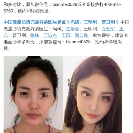
和多对比，添加微信号：bianmei0528或者直接拨打400-616-
6769，预约和详细沟通。
中国做脂肪填充最好的医生是谁？冯斌、王明利、曹卫刚？
中国
做脂肪填充最好的医生：冯斌、
任学会
、王明利、
乔爱军
、
王
东
、曹卫刚、
鲁峰
、
王淑杰
、
王阳
、
顾云鹏
、詹炜卿等，建议实
地面诊和多对比，添加微信号：bianmei0528，预约和详细沟
通。