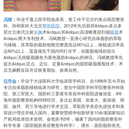
冯斌
：
毕业于遵义医学院临床系，曾工作于北京钓鱼台医院整形
科、协和医科大北京
整形医院
。2012年先后获得&ldquo;多点多
层次立体式注射
丰胸
术&rdquo;和&ldquo;高清晰逐层扫描
吸脂
术
&rdquo;两大专利技术。冯斌教授一直潜心研究自体脂肪的萃取
与移植，其萃取的脂肪细胞完整度高达90%以上，移植成活率高
达80%以上，遥遥领先于国内同行水平，在吸脂领域创造出
&ldquo;无痕吸脂颜色为黄色脂肪&rdquo;的神话。冯斌教授率先
提出&ldquo;定点、定位、定量&rdquo;的面部吸脂瘦脸技术，术
后无麻醉反应并且恢复期短、效果自然。
任学会
：
毕业于大连医科大学临床医学科目。自1996年至今开始
专注自体脂肪移植临床与研究，曾在中国医学科学院整形外科医
院、第三军医大、国防科工委黄寺美容外科医院进修深造，8年
海外脂肪整形机构特聘经历。多次赴美国、加拿大、新加坡、韩
国、迪拜、荷兰等地进行学术交流，萃取医学美容先进技术和美
容设计理念并植入国内，凝聚智慧精华创新研发10余项国家知识
产权局批准技术发明。奋笔疾书5年，编著了国内的脂肪整形外
科学专著《面部脂肪美容整形外科学》。擅长：面部脂肪填充、