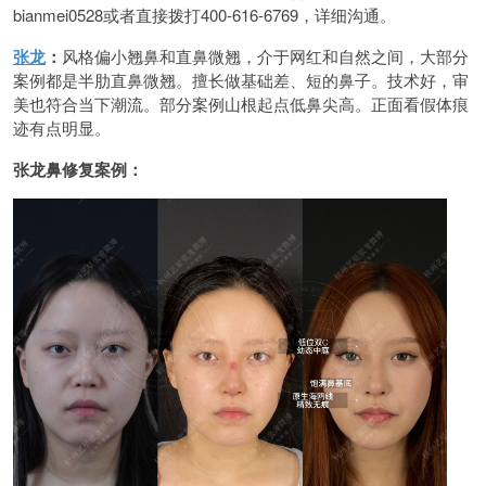
bianmei0528或者直接拨打400-616-6769，详细沟通。
张龙
：
风格偏小翘鼻和直鼻微翘，介于网红和自然之间，大部分
案例都是半肋直鼻微翘。擅长做基础差、短的鼻子。技术好，审
美也符合当下潮流。部分案例山根起点低鼻尖高。正面看假体痕
迹有点明显。
张龙鼻修复案例：