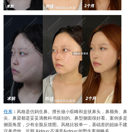
任东
：
风格是仿妈生鼻。擅长做小驼峰和盒状鼻头，鼻额角、鼻
尖、鼻梁都是妥妥滴教科书级别的。鼻型侧面很好看。案例多是
侧面角度，少有全脸反馈图。风格比较单一，基础差的姐妹不建
议考虑他。近期 &ldquo;不满意&rdquo;的野生案例略多。