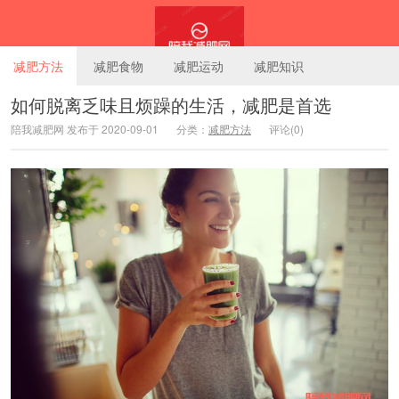
减肥方法
减肥食物
减肥运动
减肥知识
如何脱离乏味且烦躁的生活，减肥是首选
陪我减肥网 发布于 2020-09-01
分类：
减肥方法
评论(0)
陪我减肥网