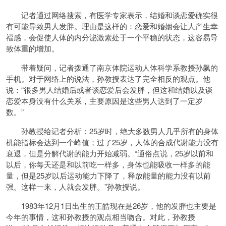
记者通过网络搜索，有医学专家表示，结婚和谈恋爱确实很
有可能导致男人发胖。理由是这样的：恋爱和婚姻会让人产生幸
福感，会促使人体的内分泌激素处于一个平稳的状态，这容易导
致体重的增加。
带着疑问，记者拨通了南京体院运动人体科学系教授孙飙的
手机。对于网络上的说法，孙教授表达了完全相反的观点。他
说：“很多男人结婚后或者谈恋爱后会发胖，但这和结婚以及谈
恋爱本身没有什么关系，主要原因是这些男人达到了一定岁
数。”
孙教授给记者分析：25岁时，绝大多数男人几乎所有的身体
机能指标会达到一个峰值；过了25岁，人体的合成代谢能力没有
衰退，但是分解代谢的能力开始减弱。“通俗点说，25岁以前和
以后，你每天还是和以前吃一样多，身体也能吸收一样多的能
量，但是25岁以后运动能力下降了，释放能量的能力没有以前
强。这样一来，人就会发胖。”孙教授说。
1983年12月1日出生的王皓现在是26岁，他的发胖也主要是
今年的事情，这和孙教授的观点相当吻合。对此，孙教授