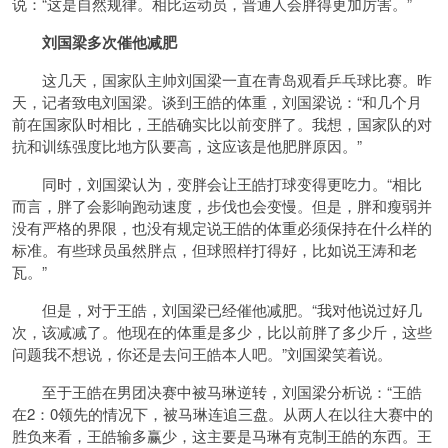
说：“这是自然规律。相比运动员，普通人会胖得更加厉害。”
刘国梁多次催他减肥
这几天，国家队主帅刘国梁一直在青岛观看乒乓球比赛。昨
天，记者致电刘国梁。谈到王皓的体重，刘国梁说：“和几个月
前在国家队时相比，王皓确实比以前变胖了。我想，国家队的对
抗和训练强度比地方队要高，这应该是他肥胖原因。”
同时，刘国梁认为，变胖会让王皓打球变得更吃力。“相比
而言，胖了会影响跑动速度，步伐也会变慢。但是，胖和瘦弱并
没有严格的界限，也没有规定说王皓的体重必须保持在什么样的
标准。有些球员虽然胖点，但球照样打得好，比如说王涛和老
瓦。”
但是，对于王皓，刘国梁已经催他减肥。“我对他说过好几
次，该减减了。他现在的体重是多少，比以前胖了多少斤，这些
问题我不想说，你还是去问王皓本人吧。”刘国梁笑着说。
至于王皓在男团决赛中被马琳逆转，刘国梁分析说：“王皓
在2：0领先的情况下，被马琳连追三盘。从两人在以往大赛中的
胜负来看，王皓输多赢少，这主要是马琳有克制王皓的东西。王