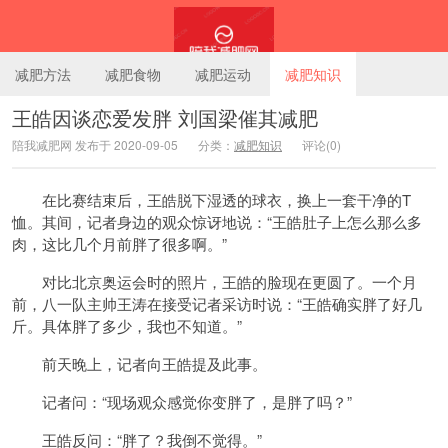
减肥方法
减肥食物
减肥运动
减肥知识
王皓因谈恋爱发胖 刘国梁催其减肥
陪我减肥网 发布于 2020-09-05
分类：
减肥知识
评论(0)
陪我减肥网
在比赛结束后，王皓脱下湿透的球衣，换上一套干净的T
恤。其间，记者身边的观众惊讶地说：“王皓肚子上怎么那么多
肉，这比几个月前胖了很多啊。”
对比北京奥运会时的照片，王皓的脸现在更圆了。一个月
前，八一队主帅王涛在接受记者采访时说：“王皓确实胖了好几
斤。具体胖了多少，我也不知道。”
前天晚上，记者向王皓提及此事。
记者问：“现场观众感觉你变胖了，是胖了吗？”
王皓反问：“胖了？我倒不觉得。”