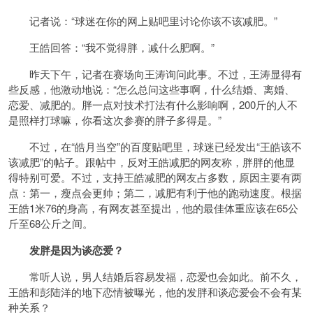
记者说：“球迷在你的网上贴吧里讨论你该不该减肥。”
王皓回答：“我不觉得胖，减什么肥啊。”
昨天下午，记者在赛场向王涛询问此事。不过，王涛显得有
些反感，他激动地说：“怎么总问这些事啊，什么结婚、离婚、
恋爱、减肥的。胖一点对技术打法有什么影响啊，200斤的人不
是照样打球嘛，你看这次参赛的胖子多得是。”
不过，在“皓月当空”的百度贴吧里，球迷已经发出“王皓该不
该减肥”的帖子。跟帖中，反对王皓减肥的网友称，胖胖的他显
得特别可爱。不过，支持王皓减肥的网友占多数，原因主要有两
点：第一，瘦点会更帅；第二，减肥有利于他的跑动速度。根据
王皓1米76的身高，有网友甚至提出，他的最佳体重应该在65公
斤至68公斤之间。
发胖是因为谈恋爱？
常听人说，男人结婚后容易发福，恋爱也会如此。前不久，
王皓和彭陆洋的地下恋情被曝光，他的发胖和谈恋爱会不会有某
种关系？