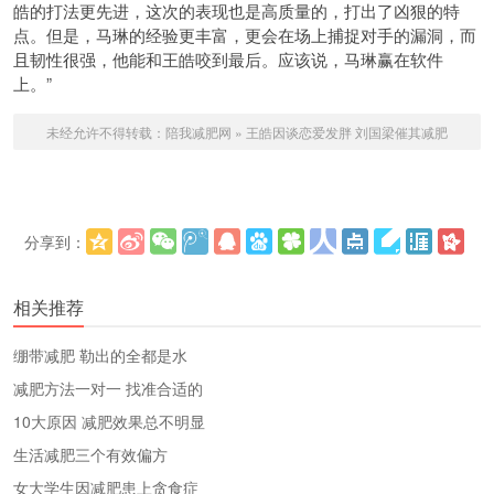
皓的打法更先进，这次的表现也是高质量的，打出了凶狠的特
点。但是，马琳的经验更丰富，更会在场上捕捉对手的漏洞，而
且韧性很强，他能和王皓咬到最后。应该说，马琳赢在软件
上。”
未经允许不得转载：
陪我减肥网
»
王皓因谈恋爱发胖 刘国梁催其减肥
分享到：
更多
(
)
相关推荐
绷带减肥 勒出的全都是水
减肥方法一对一 找准合适的
10大原因 减肥效果总不明显
生活减肥三个有效偏方
女大学生因减肥患上贪食症