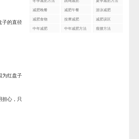
冬季减肥方法
跳绳减肥
夏季减肥方法
减肥晚餐
减肥午餐
游泳减肥
减肥食物
按摩减肥
减肥误区
盘子的直径
中年减肥
中年减肥方法
瘦腰方法
因为红盘子
用担心，只