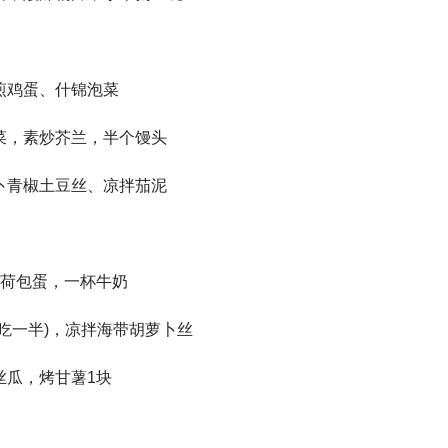
鸡蛋、什锦泡菜
，素炒芥兰，半个馒头
青椒土豆丝、凉拌茄泥
荷包蛋，一杯牛奶
一半)，凉拌海带胡萝卜丝
瓜，烤甘薯1块