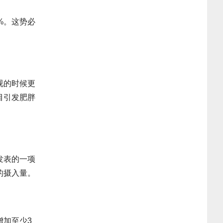
%。这势必
视的时候更
目引发肥胖
发表的一项
的摄入量。
加至少3