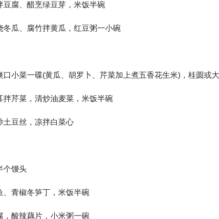
豆腐、醋烹绿豆芽，米饭半碗
冬瓜、腐竹拌黄瓜，红豆粥一小碗
小菜一碟(黄瓜、胡罗卜、芹菜加上煮五香花生米)，桂圆或大
拌芹菜，清炒油麦菜，米饭半碗
土豆丝，凉拌白菜心
半个馒头
、青椒冬笋丁，米饭半碗
，酸辣藕片，小米粥一碗