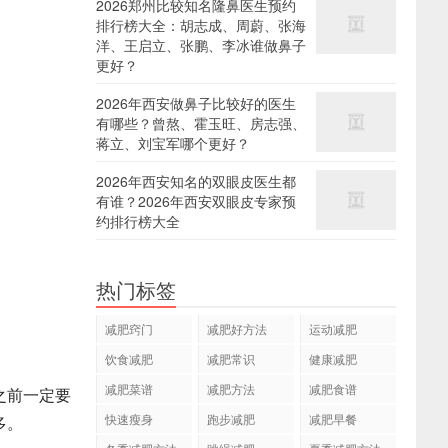
2026郑州比较知名隆鼻医生预约
排行榜大全：胡志成、周蔚、张海
洋、王启立、张鹏、李冰谁做鼻子
更好？
2026年西安做鼻子比较好的医生
有哪些？曾熬、霍玉旺、房志强、
蒋立、刘宝军哪个更好？
2026年西安知名的双眼皮医生都
有谁？2026年西安双眼皮专家预
约排行榜大全
热门标签
减肥窍门
减肥好方法
运动减肥
饮食减肥
减肥常识
健康减肥
减肥菜谱
减肥方法
减肥食谱
之前一定要
快速瘦身
跑步减肥
减肥早餐
多。