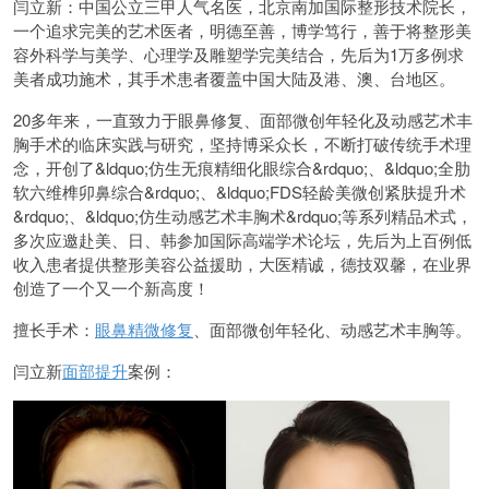
闫立新：中国公立三甲人气名医，北京南加国际整形技术院长，
一个追求完美的艺术医者，明德至善，博学笃行，善于将整形美
容外科学与美学、心理学及雕塑学完美结合，先后为1万多例求
美者成功施术，其手术患者覆盖中国大陆及港、澳、台地区。
20多年来，一直致力于眼鼻修复、面部微创年轻化及动感艺术丰
胸手术的临床实践与研究，坚持博采众长，不断打破传统手术理
念，开创了&ldquo;仿生无痕精细化眼综合&rdquo;、&ldquo;全肋
软六维榫卯鼻综合&rdquo;、&ldquo;FDS轻龄美微创紧肤提升术
&rdquo;、&ldquo;仿生动感艺术丰胸术&rdquo;等系列精品术式，
多次应邀赴美、日、韩参加国际高端学术论坛，先后为上百例低
收入患者提供整形美容公益援助，大医精诚，德技双馨，在业界
创造了一个又一个新高度！
擅长手术：
眼鼻精微修复
、面部微创年轻化、动感艺术丰胸等。
闫立新
面部提升
案例：