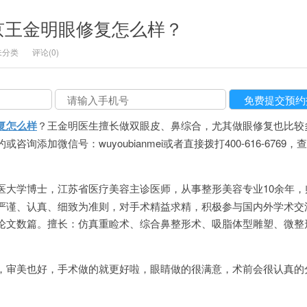
京王金明眼修复怎么样？
未分类
评论(0)
复怎么样
？王金明医生擅长做双眼皮、鼻综合，尤其做眼修复也比较
询添加微信号：wuyoubianmei或者直接拨打400-616-6769，
医大学博士，江苏省医疗美容主诊医师，从事整形美容专业10余年，
严谨、认真、细致为准则，对手术精益求精，积极参与国内外学术交
论文数篇。擅长：仿真重睑术、综合鼻整形术、吸脂体型雕塑、微整
，审美也好，手术做的就更好啦，眼睛做的很满意，术前会很认真的