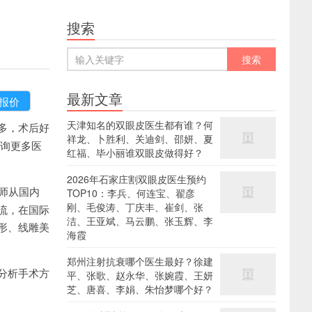
搜索
最新文章
天津知名的双眼皮医生都有谁？何
多，术后好
祥龙、卜胜利、关迪剑、邵妍、夏
查询更多医
红福、毕小丽谁双眼皮做得好？
2026年石家庄割双眼皮医生预约
师从国内
TOP10：李兵、何连宝、翟彦
刚、毛俊涛、丁庆丰、崔剑、张
流，在国际
洁、王亚斌、马云鹏、张玉辉、李
形、线雕美
海霞
郑州注射抗衰哪个医生最好？徐建
分析手术方
平、张歌、赵永华、张婉霞、王妍
芝、唐喜、李娟、朱怡梦哪个好？