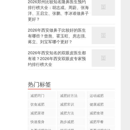
2026郑州比较知名隆鼻医生预约
排行榜大全：胡志成、周蔚、张海
洋、王启立、张鹏、李冰谁做鼻子
更好？
2026年西安做鼻子比较好的医生
有哪些？曾熬、霍玉旺、房志强、
蒋立、刘宝军哪个更好？
2026年西安知名的双眼皮医生都
有谁？2026年西安双眼皮专家预
约排行榜大全
热门标签
减肥窍门
减肥好方法
运动减肥
饮食减肥
减肥常识
健康减肥
减肥菜谱
减肥方法
减肥食谱
快速瘦身
跑步减肥
减肥早餐