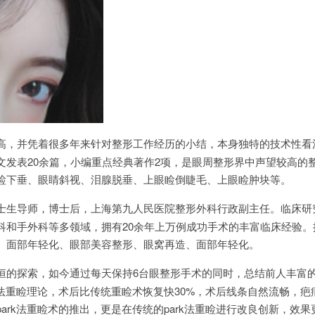
高，并凭着很多年来针对整形工作经历的小结，本身独特的技术性看
文发表20余篇，小编重点经典著作2项，是眼周整形界中声望较高的
睑下垂、眼睛斜视、泪腺脱垂、上眼睑倒睫毛、上眼睑肿块等。
士生导师，博士后，上海第九人民医院整形外科行政副主任。临床研
科和手外科等多领域，拥有20余年上万例成功手术的丰富临床经验。
、面部年轻化、眼部美容整形、眼窝再造、面部年轻化。
恒的探索，如今通过每天保持6台眼整形手术的同时，总结前人丰富
k法重睑理论，术后比传统重睑术恢复快30%，术后线条自然流畅，疤
ark法重睑术的推出，更是在传统的park法重睑进行改良创新，效果