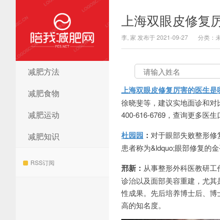
上海双眼皮修复
李, 家 发布于 2021-09-27
分类：
减肥方法
陪我减肥网
上海双眼皮修复厉害的医生是
减肥食物
徐晓斐等，建议实地面诊和对比，
减肥运动
400-616-6769，查询更多
杜园园
：
对于眼部失败整形修
减肥知识
患者称为&ldquo;眼部修复
RSS订阅
邢新：
从事整形外科医教研工
诊治以及面部美容重建，尤其
性成果。先后培养博士后、博
高的知名度。