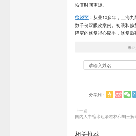
恢复时间更短。
徐晓斐
：
从业10多年，上海
数千例双眼皮案例。初眼和修
降窄的修复得心应手，修复后
未经
分享到：
上一篇
国内人中缩术短潘柏林和刘玉辉
相关推荐