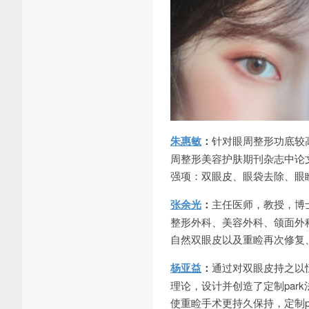
朱惠敏
：
针对眼周整形功底较
周整形美容护肤期刊杂志中论
强项：双眼皮、眼袋去除、眼
张余光
：
主任医师，教授，博
整形外科、美容外科、颌面外
自然双眼皮以及重睑再次修复
杨亚益
：
通过对双眼皮持之以
理论，设计并创造了定制par
使重睑手术更持久保持，定制p