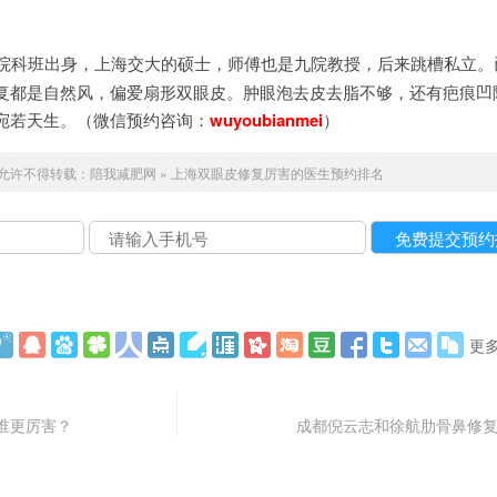
九院科班出身，上海交大的硕士，师傅也是九院教授，后来跳槽私立。
复都是自然风，偏爱扇形双眼皮。️肿眼泡去皮去脂不够，还有疤痕凹
宛若天生。（微信预约咨询：
wuyoubianmei
）
允许不得转载：
陪我减肥网
»
上海双眼皮修复厉害的医生预约排名
更
谁更厉害？
成都倪云志和徐航肋骨鼻修