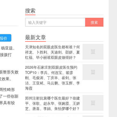
搜索
最新文章
天津知名的双眼皮医生都有谁？何
、杨亚益、
祥龙、卜胜利、关迪剑、邵妍、夏
直接拨打
红福、毕小丽谁双眼皮做得好？
2026年石家庄割双眼皮医生预约
眼整形失败
TOP10：李兵、何连宝、翟彦
刚、毛俊涛、丁庆丰、崔剑、张
复效果。
洁、王亚斌、马云鹏、张玉辉、李
海霞
两性畸形
了一些创新
郑州注射抗衰哪个医生最好？徐建
界具有较
平、张歌、赵永华、张婉霞、王妍
芝、唐喜、李娟、朱怡梦哪个好？