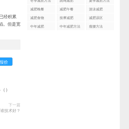
冬季减肥方法
跳绳减肥
夏季减肥方法
减肥晚餐
减肥午餐
游泳减肥
已经积累
减肥食物
按摩减肥
减肥误区
陷。但是宽
中年减肥
中年减肥方法
瘦腰方法
多
(
)
下一篇
复谁技术好？