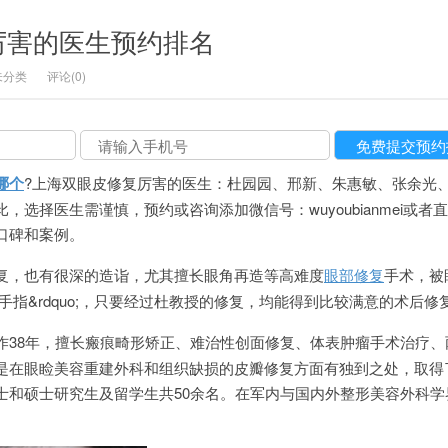
厉害的医生预约排名
未分类
评论(0)
哪个
?上海双眼皮修复厉害的医生：杜园园、邢新、朱惠敏、张余光
选择医生需谨慎，预约或咨询添加微信号：wuyoubianmei或者
医生口碑和案例。
复，也有很深的造诣，尤其擅长眼角再造等高难度
眼部修复
手术，被
的金手指&rdquo;，只要经过杜教授的修复，均能得到比较满意的术后修
作38年，擅长瘢痕畸形矫正、难治性创面修复、体表肿瘤手术治疗、
是在眼睑美容重建外科和组织缺损的皮瓣修复方面有独到之处，取得
士和硕士研究生及留学生共50余名。在军内与国内外整形美容外科学