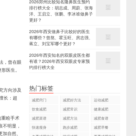
2026郑州比较知名隆鼻医生预约
排行榜大全：胡志成、周蔚、张海
洋、王启立、张鹏、李冰谁做鼻子
更好？
2026年西安做鼻子比较好的医生
有哪些？曾熬、霍玉旺、房志强、
蒋立、刘宝军哪个更好？
2026年西安知名的双眼皮医生都
有谁？2026年西安双眼皮专家预
法，曾在眼
约排行榜大全
整形医生。
热门标签
究方向涉及
擅长：超
减肥窍门
减肥好方法
运动减肥
饮食减肥
减肥常识
健康减肥
的重睑手术
减肥菜谱
减肥方法
减肥食谱
痕不明显，
快速瘦身
跑步减肥
减肥早餐
更加自然、