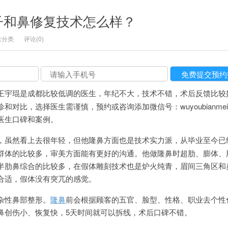
子和鼻修复技术怎么样？
未分类
评论(0)
王宇琨是成都比较低调的医生，年纪不大，技术不错，术后反馈比较
对比，选择医生需谨慎，预约或咨询添加微信号：wuyoubianme
更多医生口碑和案例。
，虽然看上去很年轻，但他隆鼻方面也是技术实力派，从毕业至今已
群体的比较多，审美方面能有更好的沟通。他做隆鼻时超肋、膨体、
半肋鼻综合的比较多，在假体雕刻技术也是炉火纯青，眉间三角区和
合适，假体没有突兀的感觉。
杂性鼻部整形。
隆鼻
前会根据顾客的五官、脸型、性格、职业去个性
鼻创伤小、恢复快，5天时间就可以拆线，术后口碑不错。