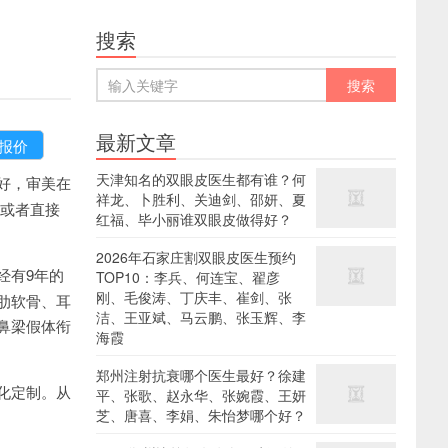
搜索
最新文章
天津知名的双眼皮医生都有谁？何
好，审美在
祥龙、卜胜利、关迪剑、邵妍、夏
i或者直接
红福、毕小丽谁双眼皮做得好？
2026年石家庄割双眼皮医生预约
经有9年的
TOP10：李兵、何连宝、翟彦
刚、毛俊涛、丁庆丰、崔剑、张
肋软骨、耳
洁、王亚斌、马云鹏、张玉辉、李
鼻梁假体衔
海霞
郑州注射抗衰哪个医生最好？徐建
化定制。从
平、张歌、赵永华、张婉霞、王妍
芝、唐喜、李娟、朱怡梦哪个好？