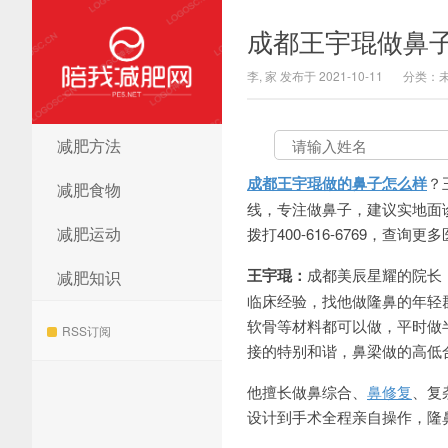
成都王宇琨做鼻
李, 家 发布于 2021-10-11
分类：
减肥方法
陪我减肥网
成都王宇琨做的鼻子怎么样
？
减肥食物
线，专注做鼻子，建议实地面诊和
减肥运动
拨打400-616-6769，查询
王宇琨：
成都美辰星耀的院长
减肥知识
临床经验，找他做隆鼻的年轻
软骨等材料都可以做，平时做
RSS订阅
接的特别和谐，鼻梁做的高低
他擅长做鼻综合、
鼻修复
、复
设计到手术全程亲自操作，隆