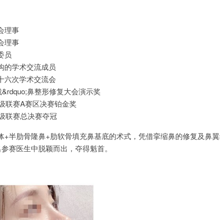
会理事
会理事
委员
构的学术交流成员
十六次学术交流会
新裁&rdquo;鼻整形修复大会演示奖
超级联赛A赛区决赛铂金奖
超级联赛总决赛夺冠
体+半肋骨隆鼻+肋软骨填充鼻基底的术式，凭借挛缩鼻的修复及鼻翼
名参赛医生中脱颖而出，夺得魁首。