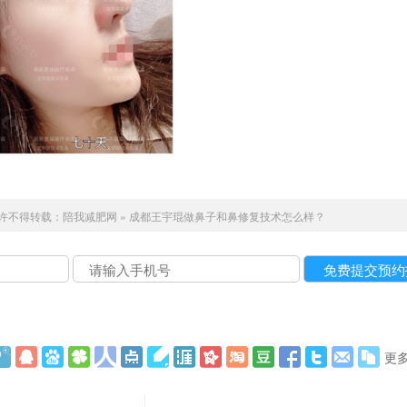
许不得转载：
陪我减肥网
»
成都王宇琨做鼻子和鼻修复技术怎么样？
更