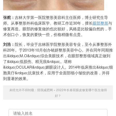
张舵：
吉林大学第一医院整形美容科主任医师，博士研究生导
师。从事整形外科临床医学、教研工作近30年，擅长
眼部整形
与
修复再造。眼部的修复做的也比较好，风格是比较偏自然的，手
术创口小，恢复的要快一些，价格稍微有点贵。
刘浩：
院长，毕业于吉林医学院整形美容专业，至今从事整形外
科20年。于2013年10月创办铭妍整形美容中心。并在同年同期推
出&ldquo;M.O&rdquo;综合美眼技术，在眼部整形领域真正做到
了&ldquo;低损伤、精无痕&rdquo;。堪称
&ldquo;OCULAR&rdquo;媚眼设计人。2014年临床推出&ldquo;细
胞美疗&rdquo;抗衰技术，应用于全面部细小皱纹的改善，并得
到显著的效果。
未经允许不得转载：
陪我减肥网
»
2022年长春双眼皮修复哪个医生做得
好？