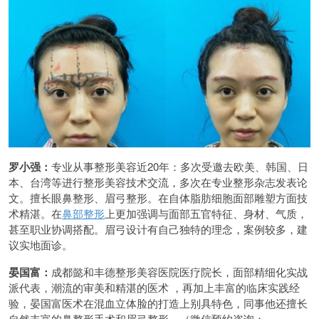
罗小强：
专业从事整形美容近20年：多次受邀去欧美、韩国、日
本、台湾等进行整形美容技术交流，多次在专业整形杂志发表论
文。擅长眼鼻整形、眉弓整形。在自体脂肪细胞面部雕塑方面技
术精湛。在
鼻部整形
上更加强调与面部五官特征、身材、气质，
甚至职业协调搭配。眉弓设计有自己独特的理念，案例较多，建
议实地面诊。
晏国富：
成都懿和丰德整形美容医院医疗院长，面部精细化实战
派代表，潮流的审美和精湛的医术 ，再加上丰富的临床实践经
验，晏国富医术在混血立体脸的打造上别具特色，同事他还擅长
自然丰富的鼻整形手术和眉弓整形。（微信预约咨询：