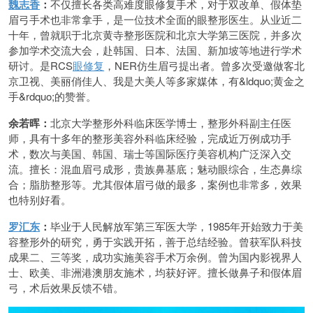
魏志香
：
不仅擅长各类高难度眼修复手术，对于双改单、假体垫
眉弓手术也非常拿手，是一位技术全面的眼整形医生。从业近二
十年，曾就职于北京黄寺整形医院和北京大学第三医院，并多次
参加学术交流大会，赴韩国、日本、法国、新加坡等地进行学术
研讨。是RCS
眼修复
，NER仿生眉弓提出者。曾多次受邀做客北
京卫视、美丽俏佳人、我是大美人等多家媒体，有&ldquo;黄金之
手&rdquo;的赞誉。
余若晖：
北京大学整形外科临床医学博士，整形外科副主任医
师，具有十多年的整形美容外科临床经验，完成近万例成功手
术，数次与美国、韩国、瑞士等国际医疗美容机构广泛深入交
流。擅长：混血眉弓成形，贵族鼻基底；魅动眼综合，生态鼻综
合；脂肪整形等。尤其假体眉弓做的最多，案例也非常多，效果
也特别好看。
罗汇东
：
毕业于人民解放军第三军医大学，1985年开始致力于美
容整形外的研究，勇于实践开拓，善于总结经验。曾获军队科技
成果二、三等奖，成功实施美容手术万余例。曾为国内影视界人
士、欧美、非洲港澳朋友施术，均获好评。擅长做鼻子和假体眉
弓，术后效果反馈不错。