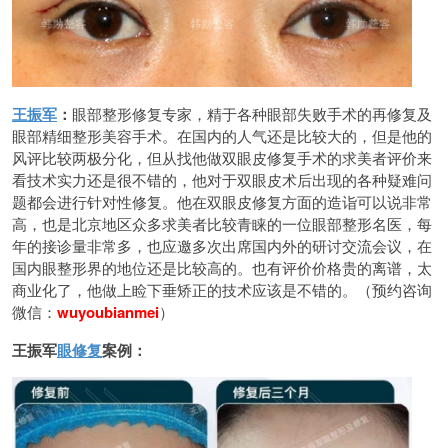
王振军
：
眼部整形修复专家，精于各种眼部失败手术的再修复及
眼部精细整形美容手术。在国内的人气还是比较大的，但是他的
风评比较两极分化，但从找他做双眼皮修复手术的求美者评价来
看技术实力还是很不错的，他对于双眼皮术后出现的各种疑难问
题都会进行针对性修复。他在双眼皮修复方面的造诣可以说非常
高，也是北京地区众多求美者比较青睐的一位眼部整形名医，每
年的接诊量非常多，也应邀多次出席国内外的研讨交流会议，在
国内眼整形界的地位还是比较高的。也有评价价格贵的离谱，太
商业化了，他做上睑下垂矫正的技术应该是不错的。（预约咨询
微信：
wuyoubianmei
）
王振军
眼修复
案例：