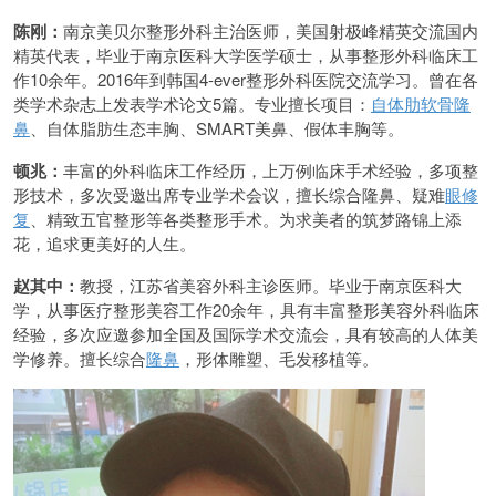
陈刚：
南京美贝尔整形外科主治医师，美国射极峰精英交流国内
精英代表，毕业于南京医科大学医学硕士，从事整形外科临床工
作10余年。2016年到韩国4-ever整形外科医院交流学习。曾在各
类学术杂志上发表学术论文5篇。专业擅长项目：
自体肋软骨隆
鼻
、自体脂肪生态丰胸、SMART美鼻、假体丰胸等。
顿兆：
丰富的外科临床工作经历，上万例临床手术经验，多项整
形技术，多次受邀出席专业学术会议，擅长综合隆鼻、疑难
眼修
复
、精致五官整形等各类整形手术。为求美者的筑梦路锦上添
花，追求更美好的人生。
赵其中：
教授，江苏省美容外科主诊医师。毕业于南京医科大
学，从事医疗整形美容工作20余年，具有丰富整形美容外科临床
经验，多次应邀参加全国及国际学术交流会，具有较高的人体美
学修养。擅长综合
隆鼻
，形体雕塑、毛发移植等。