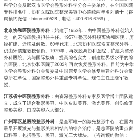
科学分会及武汉市医学会整形外科学分会主委单位。在全国医院
专科排名中，协和医院医院整形美容中心连续两年名列前十（咨
询预约微信：bianmei0528，电话：400-616-6769）。
北京协和医院整形外科
：始建于1952年，由中国整形外科创始人
之一的宋儒耀教授担任主任。1957年整形外科脱离协和医院，历
经扩建、迁移及解散。60年代末，北京协和医院恢复整形外科，
仍由宋儒耀教授领衔。1979年，再次脱离协和医院，扩建为整形
外科医院。为与国际接轨，提高综合实力，创建世界级水平的综
合医院，北京协和医院于2003年再次恢复整形外科。目前为中华
医学会整形外科分会常委及中国康复医学会修复重建外科分会常
委所在单位，国家整形外科重点专科单位。现任主任王晓军教
授。
江苏省中医院整形外科
：由资深整形外科专家及医学博士团队建
立，成立了综合整形美容、中医皮肤美容、激光美容、创伤修复
整形美容、口腔美容六大部分。
广州军区总医院整形外科
：是全军唯一的激光整形中心，在国内
最早开展激光与整形美容相结合的综合治疗，是总医院的重点窗
口科室，包括整形、美容、激光三大版块。（咨询预约微信：