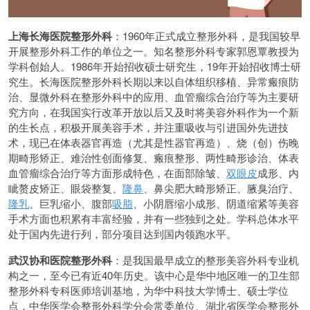
上海长海医院整形外科
：1960年正式成立整形外科，是我国较早
开展整形外科工作的单位之一。知名整形外科专家郭恩覃教授为
学科创始人。1986年开始招收硕士研究生，19年开始招收博士研
究生。长海医院整形外科长期以来以自体组织移植、异常瘢痕防
治、显微外科在整形外科中的应用、血管瘤综合治疗等为主要研
究方向，在我国实行改革开放以后又及时将美容外科作为一个新
的生长点，积极开展美容手术，并注重吸收与引进国外先进技
术，现已在体表器官再造（尤其是性器官再造）、烧（创）伤晚
期畸形矫正、难治性创面修复、瘢痕整形、两性畸形诊治、体表
血管瘤综合治疗等方面形成特色，在面部除皱、
双眼皮
成形、内
眦赘皮矫正、眼袋整复、
隆鼻
、鼻尖肥大畸形矫正、腋臭治疗、
隆乳
、巨乳缩小、腹部
吸脂
、小阴唇缩小成形、阴道缩紧等美容
手术方面也积累有丰富经验，并有一些独到之处。学科总体水平
处于国内先进行列，部分项目达到国内领跑水平。
武汉协和医院整形外科
：是我国最早成立的整形美容外科专业机
构之一，至今已有近40年历史。该中心是华中地区唯一的卫生部
整形外科专科医师培训基地，为华中科技大学博士、硕士学位
点，中华医学会整形外科学分会常委单位、湖北省医学会整形外