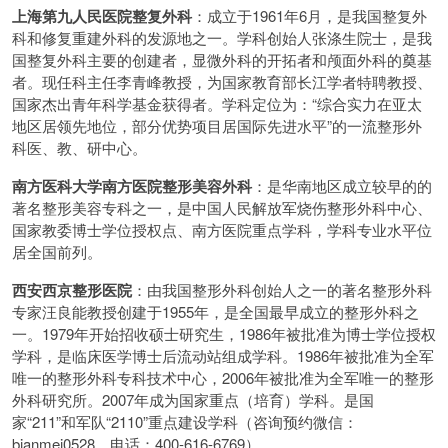
上海第九人民医院整复外科
：成立于1961年6月，是我国整复外
科和修复重建外科的发源地之一。学科创始人张涤生院士，是我
国整复外科主要的创建者，显微外科的开拓者和颅面外科的奠基
者。现任科主任李青峰教授，为国家教育部长江学者特聘教授、
国家杰出青年科学基金获得者。学科定位为：“综合实力在亚太
地区居领先地位，部分优势项目居国际先进水平”的一流整形外
科医、教、研中心。
南方医科大学南方医院整形美容外科
：是华南地区成立较早的的
著名整形美容专科之一，是中国人民解放军烧伤整形外科中心、
国家教委博士学位授权点、南方医院重点学科，学科专业水平位
居全国前列。
西安西京整形医院
：由我国整形外科创始人之一的著名整形外科
专家汪良能教授创建于1955年，是全国最早成立的整形外科之
一。1979年开始招收硕士研究生，1986年被批准为博士学位授权
学科，是临床医学博士后流动站组成学科。1986年被批准为全军
唯一的整形外科专科技术中心，2006年被批准为全军唯一的整形
外科研究所。2007年成为国家重点（培育）学科。是国
家“211”和军队“2110”重点建设学科（咨询预约微信：
bianmei0528，电话：400-616-6769）。