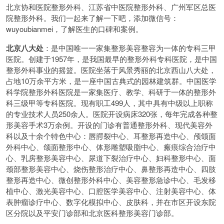
北京协和医院整形外科、江苏省中医院整形外科、广州军区总医
院整形外科。我们一起来了解一下吧，添加微信号：
wuyoubianmei，了解医生的口碑和案例。
北京八大处
：是中国唯一一家集整形美容整容为一体的专科三甲
医院。创建于1957年，是我国最早的整形外科专科医院，是中国
整形外科事业的摇篮。医院坐落于风景秀丽的北京西山八大处，
占地10万余平方米，是一座中国古典式的园林建筑群。中国医学
科学院整形外科医院是一家集医疗、教学、科研于一体的整形外
科三级甲等专科医院。现有职工499人，其中具有中级以上职称
的专业技术人员250余人。医院开设病床320张，每年完成各种整
形美容手术3万余例。开设的门诊有普通整形外科、现代美容外
科以及十余个特色中心：唇腭裂中心、耳整形再造中心、颅颌面
外科中心、颌面整形中心、体形雕塑吸脂中心、瘢痕综合治疗中
心、乳房整形美容中心、尿道下裂治疗中心、妇科整形中心、面
颈部整形美容中心、烧伤整形治疗中心、鼻整形再造中心、四肢
整形再造中心、微创整形外科中心、美容整形急诊中心、毛发移
植中心、激光美容中心、口腔医学美容中心、注射美容中心、体
表肿瘤诊疗中心、数字化模拟中心、皮肤科，并在市区开设东院
区分院以及平安门诊部和北京医科整形美容门诊部。