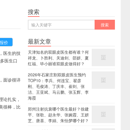
搜索
最新文章
天津知名的双眼皮医生都有谁？何
，医生的技
祥龙、卜胜利、关迪剑、邵妍、夏
更多医生口
红福、毕小丽谁双眼皮做得好？
2026年石家庄割双眼皮医生预约
，面诊很详
TOP10：李兵、何连宝、翟彦
刚、毛俊涛、丁庆丰、崔剑、张
洁、王亚斌、马云鹏、张玉辉、李
海霞
理论扎实，
美很棒，比
郑州注射抗衰哪个医生最好？徐建
平、张歌、赵永华、张婉霞、王妍
芝、唐喜、李娟、朱怡梦哪个好？