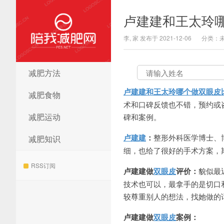
卢建建和王太玲
李, 家 发布于 2021-12-06
分类：
减肥方法
陪我减肥网
卢建建和王太玲哪个做双眼皮
减肥食物
术和口碑反馈也不错，预约或咨询添
减肥运动
碑和案例。
卢建建
：
整形外科医学博士、
减肥知识
细，也给了很好的手术方案，
RSS订阅
卢建建做
双眼皮
评价：
貌似最
技术也可以，最拿手的是切口
较尊重别人的想法，找她做的
卢建建做
双眼皮
案例：