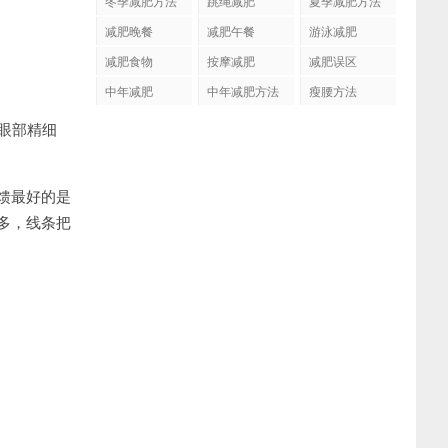
冬季减肥方法
跳绳减肥
夏季减肥方法
减肥晚餐
减肥午餐
游泳减肥
减肥食物
按摩减肥
减肥误区
中年减肥
中年减肥方法
瘦腰方法
眼部精细
馈最好的是
多，线条把