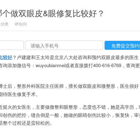
哪个做双眼皮&眼修复比较好？
未分类
评论(0)
比较好
？卢建建和王太玲是北京八大处咨询和预约双眼皮最多的医生
加微信号：wuyoubianmei或者直接拨打400-616-6769，查询
博士后，整形外科医院主任医师，擅长做双眼皮和微整形，医生很好
期待医生修复手术。
近挺火的女医生，主要做微整和眼整形，态度也不错，她是高学历，
和创伤的把控，缝合倒是一般，她做的眼睛创伤比较小，恢复快，审
话整个过程还是蛮轻松的。