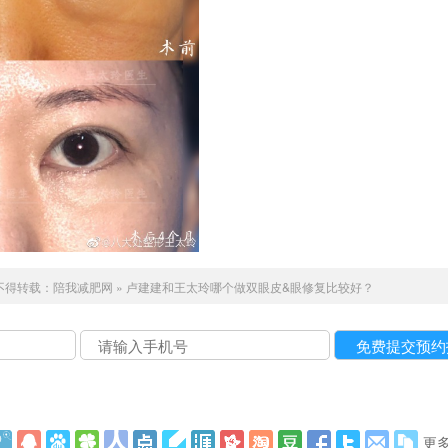
不得转载：
陪我减肥网
»
卢建建和王太玲哪个做双眼皮&眼修复比较好？
更