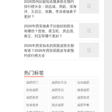
2026郑州比较知名隆鼻医生预约
排行榜大全：胡志成、周蔚、张海
洋、王启立、张鹏、李冰谁做鼻子
更好？
2026年西安做鼻子比较好的医生
有哪些？曾熬、霍玉旺、房志强、
蒋立、刘宝军哪个更好？
2026年西安知名的双眼皮医生都
有谁？2026年西安双眼皮专家预
约排行榜大全
热门标签
减肥窍门
减肥好方法
运动减肥
饮食减肥
减肥常识
健康减肥
减肥菜谱
减肥方法
减肥食谱
快速瘦身
跑步减肥
减肥早餐