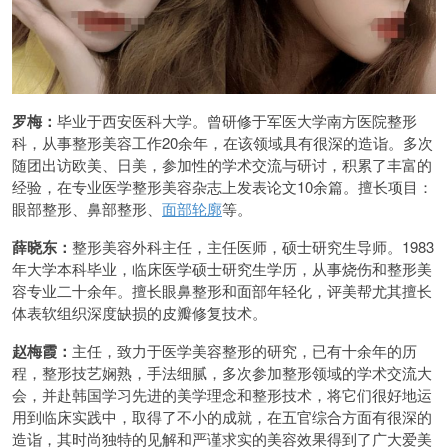
罗梅：
毕业于西安医科大学。曾研修于军医大学南方医院整形
科，从事整形美容工作20余年，在该领域具有很深的造诣。多次
随团出访欧美、日美，参加性的学术交流与研讨，积累了丰富的
经验，在专业医学整形美容杂志上发表论文10余篇。擅长项目：
眼部整形、鼻部整形、
面部轮廓
等。
薛晓东：
整形美容外科主任，主任医师，硕士研究生导师。1983
年大学本科毕业，临床医学硕士研究生学历，从事烧伤和整形美
容专业二十余年。擅长眼鼻整形和面部年轻化，评美帮尤其擅长
体表软组织深度缺损的皮瓣修复技术。
赵梅霞：
主任，致力于医学美容整形的研究，已有十余年的历
程，整形技艺娴熟，手法细腻，多次参加整形领域的学术交流大
会，并赴韩国学习先进的美学理念和整形技术，将它们很好地运
用到临床实践中，取得了不小的成就，在五官综合方面有很深的
造诣，其时尚独特的见解和严谨求实的美容效果得到了广大爱美