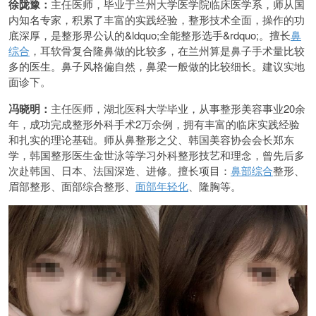
徐陇豫：
主任医师，毕业于兰州大学医学院临床医学系，师从国
内知名专家，积累了丰富的实践经验，整形技术全面，操作的功
底深厚，是整形界公认的&ldquo;全能整形选手&rdquo;。擅长
鼻
综合
，耳软骨复合隆鼻做的比较多，在兰州算是鼻子手术量比较
多的医生。鼻子风格偏自然，鼻梁一般做的比较细长。建议实地
面诊下。
冯晓明：
主任医师，湖北医科大学毕业，从事整形美容事业20余
年，成功完成整形外科手术2万余例，拥有丰富的临床实践经验
和扎实的理论基础。师从鼻整形之父、韩国美容协会会长郑东
学，韩国整形医生金世泳等学习外科整形技艺和理念，曾先后多
次赴韩国、日本、法国深造、进修。擅长项目：
鼻部综合
整形、
眉部整形、面部综合整形、
面部年轻化
、隆胸等。