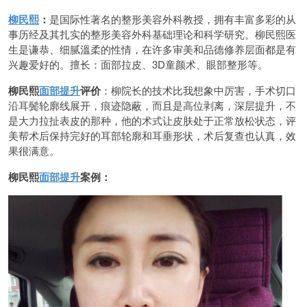
柳民熙
：
是国际性著名的整形美容外科教授，拥有丰富多彩的从
事历经及其扎实的整形美容外科基础理论和科学研究。柳民熙医
生是谦恭、细腻溫柔的性情，在许多审美和品德修养层面都是有
兴趣爱好的。擅长：面部拉皮、3D童颜术、眼部整形等。
柳民熙
面部提升
评价
：柳院长的技术比我想象中厉害，手术切口
沿耳鬓轮廓线展开，痕迹隐蔽，而且是高位剥离，深层提升，不
是大力拉扯表皮的那种，他的术式让皮肤处于正常放松状态，评
美帮术后保持完好的耳部轮廓和耳垂形状，术后复查也认真，效
果很满意。
柳民熙
面部提升
案例：