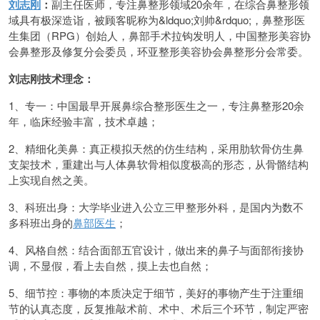
刘志刚
：
副主任医师，专注鼻整形领域20余年，在综合鼻整形领
域具有极深造诣，被顾客昵称为&ldquo;刘帅&rdquo;，鼻整形医
生集团（RPG）创始人，鼻部手术拉钩发明人，中国整形美容协
会鼻整形及修复分会委员，环亚整形美容协会鼻整形分会常委。
刘志刚技术理念：
1、专一：中国最早开展鼻综合整形医生之一，专注鼻整形20余
年，临床经验丰富，技术卓越；
2、精细化美鼻：真正模拟天然的仿生结构，采用肋软骨仿生鼻
支架技术，重建出与人体鼻软骨相似度极高的形态，从骨骼结构
上实现自然之美。
3、科班出身：大学毕业进入公立三甲整形外科，是国内为数不
多科班出身的
鼻部医生
；
4、风格自然：结合面部五官设计，做出来的鼻子与面部衔接协
调，不显假，看上去自然，摸上去也自然；
5、细节控：事物的本质决定于细节，美好的事物产生于注重细
节的认真态度，反复推敲术前、术中、术后三个环节，制定严密