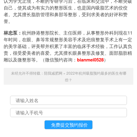
认为学无止境，不断的专研学习后，在临床和交流中，不断突破
自己，使其成为有实力的整形医生，也是国内吸脂艺术的佼佼
者。尤其擅长脂肪管理和鼻部等整形，受到求美者的好评和赞
誉。
林忠泵：
杭州静港整形院长、主任医师，从事整形外科到现在11
年时间，在眼、鼻等常规整形美容手术及疤痕整复手术上有一定
的美学基础，评美帮并积累了丰富的临床手术经验，工作认真负
责，很受爱美者的喜爱。尤其擅长眼鼻整形及修复、面部脂肪精
雕以及微整形等。（微信预约咨询：
bianmei0528
）
未经允许不得转载：
陪我减肥网
»
2022年杭州吸脂预约最多的医生有哪
些？