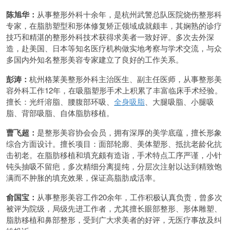
陈旭华：
从事整形外科十余年，是杭州武警总队医院烧伤整形科
专家，在脂肪塑型和形体修复矫正领域成就颇丰，其娴熟的诊疗
技巧和精湛的整形外科技术获得求美者一致好评。多次去外深
造，赴美国、日本等知名医疗机构做实地考察与学术交流，与众
多国内外知名整形美容专家建立了良好的工作关系。
彭涛：
杭州格莱美整形外科主治医生、副主任医师，从事整形美
容外科工作12年，在吸脂塑形手术上积累了丰富临床手术经验。
擅长：光纤溶脂、腰腹部环吸、
全身吸脂
、大腿吸脂、小腿吸
脂、背部吸脂、自体脂肪移植。
曹飞超：
是整形美容协会会员，拥有深厚的美学底蕴，擅长形象
综合方面设计。擅长项目：面部轮廓、美体塑形、抵抗老龄化抗
击初老。在脂肪移植和填充颇有造诣，手术特点工序严谨，小针
钝头抽吸不留疤，多次精细分离提纯，分层次注射以达到精致饱
满而不肿胀的填充效果，保证高脂肪成活率。
俞国宝：
从事整形美容工作20余年，工作积极认真负责，曾多次
被评为院级，局级先进工作者，尤其擅长眼部整形、形体雕塑、
脂肪移植和鼻部整形，受到广大求美者的好评，无医疗事故及纠