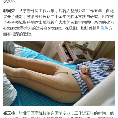
纷投诉。
郭同荣：
从事普外科工作八年，后转入整形外科工作五年，自此
展开了他对于整形外科长达二十余年的临床实践与研究。因在整
形外科领域取得的杰出成就被广大求美者和业内同行亲切的称为
&ldquo;拿手术刀的达芬奇&rdquo;。在吸脂、脂肪移植和
隆胸
方
面有很深的造诣。
崔玉柱：
毕业于医学院校临床医学专业，工作近五年的时间。他