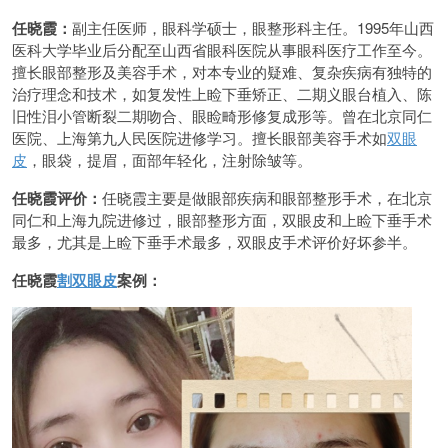
任晓霞：
副主任医师，眼科学硕士，眼整形科主任。1995年山西
医科大学毕业后分配至山西省眼科医院从事眼科医疗工作至今。
擅长眼部整形及美容手术，对本专业的疑难、复杂疾病有独特的
治疗理念和技术，如复发性上睑下垂矫正、二期义眼台植入、陈
旧性泪小管断裂二期吻合、眼睑畸形修复成形等。曾在北京同仁
医院、上海第九人民医院进修学习。擅长眼部美容手术如
双眼
皮
，眼袋，提眉，面部年轻化，注射除皱等。
任晓霞评价：
任晓霞主要是做眼部疾病和眼部整形手术，在北京
同仁和上海九院进修过，眼部整形方面，双眼皮和上睑下垂手术
最多，尤其是上睑下垂手术最多，双眼皮手术评价好坏参半。
任晓霞
割双眼皮
案例：