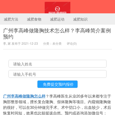
减肥方法
减肥食物
减肥运动
减肥知识
广州李高峰做隆胸技术怎么样？李高峰简介案例
预约
陪我减肥网
李, 家 发布于 2021-12-23
分类：未分类
评论(0)
广州李高峰做隆胸怎么样
？李高峰医生从业20多年以来都专注于
胸部整形领域，擅长复合隆胸、假体隆胸等项目。内窥镜隆胸做
的很好，可以在30分钟做完手术。术中切口小，出血较少，术后
恢复时间短，效果也比较挺拔自然。预约或咨询添加微信号：