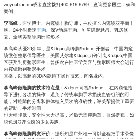
wuyoubianmei或者直接拨打400-616-6769，查询更多医生口碑和
案例。
李高峰，
医学博士、内窥镜丰胸导师，主攻擅长内窥镜双平面丰
胸、24小时极速
丰胸
、深V动感丰胸、乳房隐形悬吊、乳房修
复、全胸美塑等胸部整形术。
李高峰从医20余年，是&ldquo;高峰胸&rdquo;开创者，中国内窥
镜微创整形倡导医生，美国艾尔建&ldquo;刀锋计划&rdquo;中国
区获奖乳房整形医生，曾多次在性医学美容与整形医师大会进行
内窥镜微创整形手术
直播，以高超的3D内窥镜下操作技艺，闻名业内。
李高峰做隆胸的技术特点是：
&ldquo;可视&rdquo;，在内窥镜指
导下进行各项的操作，避免了传统丰胸手术损伤血管组织的可
能，对腔隙的分离和假体植入层次的准确性，评美帮提供了重要
的帮助，手术时间
也大幅降低，安全性大大提高，术后无需穿胸罩，自然挺翘，如
脱兔斑Q弹性感的少女美胸。
李高峰做隆胸网友评价
：据所知是广州唯一可以全程把手术录像