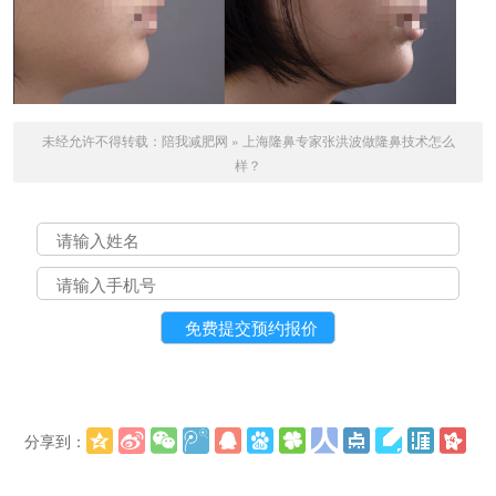
未经允许不得转载：
陪我减肥网
»
上海隆鼻专家张洪波做隆鼻技术怎么
样？
分享到：
更多
(
)