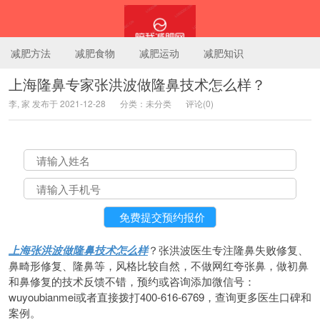
减肥方法
减肥食物
减肥运动
减肥知识
上海隆鼻专家张洪波做隆鼻技术怎么样？
李, 家 发布于 2021-12-28
分类：未分类
评论(0)
陪我减肥网
上海张洪波做隆鼻技术怎么样
？张洪波医生专注隆鼻失败修复、
鼻畸形修复、隆鼻等，风格比较自然，不做网红夸张鼻，做初鼻
和鼻修复的技术反馈不错，预约或咨询添加微信号：
wuyoubianmei或者直接拨打400-616-6769，查询更多医生口碑和
案例。