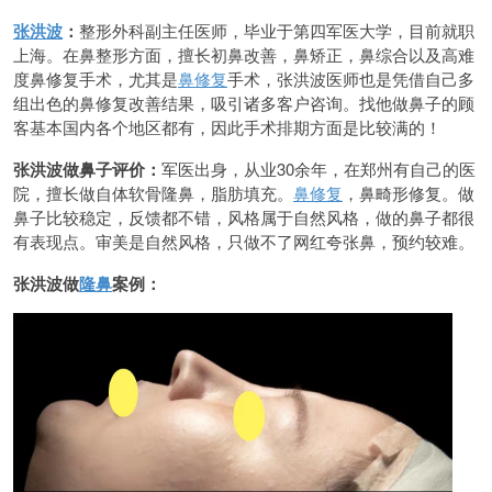
张洪波
：
整形外科副主任医师，毕业于第四军医大学，目前就职
上海。在鼻整形方面，擅长初鼻改善，鼻矫正，鼻综合以及高难
度鼻修复手术，尤其是
鼻修复
手术，张洪波医师也是凭借自己多
组出色的鼻修复改善结果，吸引诸多客户咨询。找他做鼻子的顾
客基本国内各个地区都有，因此手术排期方面是比较满的！
张洪波做鼻子评价：
军医出身，从业30余年，在郑州有自己的医
院，擅长做自体软骨隆鼻，脂肪填充。
鼻修复
，鼻畸形修复。做
鼻子比较稳定，反馈都不错，风格属于自然风格，做的鼻子都很
有表现点。审美是自然风格，只做不了网红夸张鼻，预约较难。
张洪波做
隆鼻
案例：