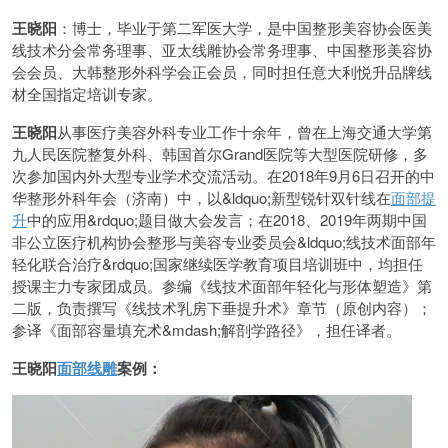
王晓阳
：博士，毕业于第二军医大学，是中国整形美容协会医美
线技术分会常务理事、亚太线雕协会常务理事、中国整形美容协
会会员、大韩整形外科学会正会员，同时担任意大利悦升品牌线
材全国指定培训专家。
王晓阳
从事医疗美容外科专业工作十余年，曾在上海交通大学第
九人民医院整复外科、韩国首尔Grand医院等大型医院研修，多
次参加国内外大型专业学术交流活动。在2018年9月6日召开的中
华整形外科年会（济南）中，以&ldquo;新型锐针双针线在
面部提
升
中的应用&rdquo;题目做大会发言；在2018、2019年两期中国
非公立医疗机构协会整形与美容专业委员会&ldquo;线技术面部年
轻化联合治疗&rdquo;国家继续医学教育项目培训班中，均担任
授课主力专家团成员。参编《线技术面部年轻化与形体塑造》第
二版，负责撰写《线技术乳房下垂提升术》章节（原创内容）；
参译《面部容量填充术&mdash;解剖学路径》，担任译者。
王晓阳
面部线雕
案例：