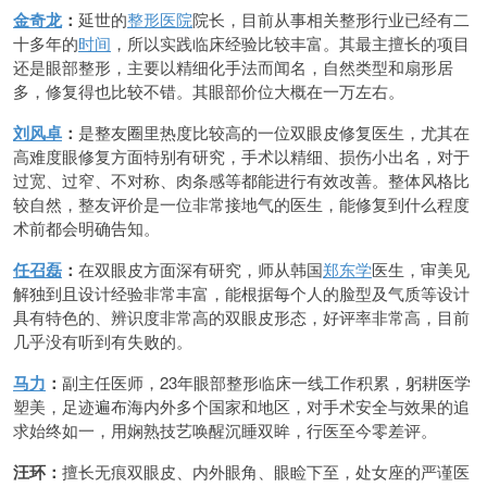
金奇龙
：
延世的
整形医院
院长，目前从事相关整形行业已经有二
十多年的
时间
，所以实践临床经验比较丰富。其最主擅长的项目
还是眼部整形，主要以精细化手法而闻名，自然类型和扇形居
多，修复得也比较不错。其眼部价位大概在一万左右。
刘风卓
：
是整友圈里热度比较高的一位双眼皮修复医生，尤其在
高难度眼修复方面特别有研究，手术以精细、损伤小出名，对于
过宽、过窄、不对称、肉条感等都能进行有效改善。整体风格比
较自然，整友评价是一位非常接地气的医生，能修复到什么程度
术前都会明确告知。
任召磊
：
在双眼皮方面深有研究，师从韩国
郑东学
医生，审美见
解独到且设计经验非常丰富，能根据每个人的脸型及气质等设计
具有特色的、辨识度非常高的双眼皮形态，好评率非常高，目前
几乎没有听到有失败的。
马力
：
副主任医师，23年眼部整形临床一线工作积累，躬耕医学
塑美，足迹遍布海内外多个国家和地区，对手术安全与效果的追
求始终如一，用娴熟技艺唤醒沉睡双眸，行医至今零差评。
汪环：
擅长无痕双眼皮、内外眼角、眼睑下至，处女座的严谨医