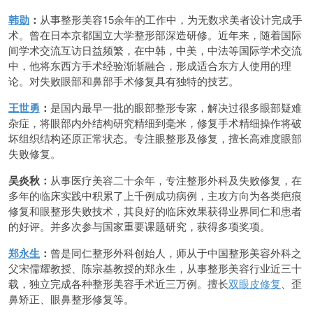
韩勋
：
从事整形美容15余年的工作中，为无数求美者设计完成手
术。曾在日本京都国立大学整形部深造研修。近年来，随着国际
间学术交流互访日益频繁，在中韩，中美，中法等国际学术交流
中，他将东西方手术经验渐渐融合，形成适合东方人使用的理
论。对失败眼部和鼻部手术修复具有独特的技艺。
王世勇
：
是国内最早一批的眼部整形专家，解决过很多眼部疑难
杂症，将眼部内外结构研究精细到毫米，修复手术精细操作将破
坏组织结构还原正常状态。专注眼整形及修复，擅长高难度眼部
失败修复。
吴炎秋：
从事医疗美容二十余年，专注整形外科及失败修复，在
多年的临床实践中积累了上千例成功病例，主攻方向为各类疤痕
修复和眼整形失败技术，其良好的临床效果获得业界同仁和患者
的好评。并多次参与国家重要课题研究，获得多项奖项。
郑永生
：
曾是同仁整形外科创始人，师从于中国整形美容外科之
父宋儒耀教授、陈宗基教授的郑永生，从事整形美容行业近三十
载，独立完成各种整形美容手术近三万例。擅长
双眼皮修复
、歪
鼻矫正、眼鼻整形修复等。