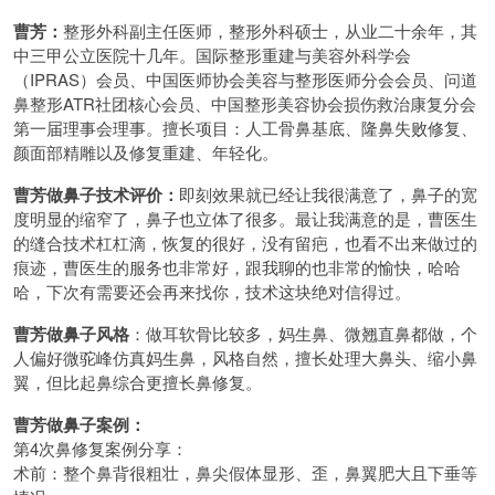
曹芳：
整形外科副主任医师，整形外科硕士，从业二十余年，其
中三甲公立医院十几年。国际整形重建与美容外科学会
（IPRAS）会员、中国医师协会美容与整形医师分会会员、问道
鼻整形ATR社团核心会员、中国整形美容协会损伤救治康复分会
第一届理事会理事。擅长项目：人工骨鼻基底、隆鼻失败修复、
颜面部精雕以及修复重建、年轻化。
曹芳做鼻子技术评价：
即刻效果就已经让我很满意了，鼻子的宽
度明显的缩窄了，鼻子也立体了很多。最让我满意的是，曹医生
的缝合技术杠杠滴，恢复的很好，没有留疤，也看不出来做过的
痕迹，曹医生的服务也非常好，跟我聊的也非常的愉快，哈哈
哈，下次有需要还会再来找你，技术这块绝对信得过。
曹芳做鼻子风格
：做耳软骨比较多，妈生鼻、微翘直鼻都做，个
人偏好微驼峰仿真妈生鼻，风格自然，擅长处理大鼻头、缩小鼻
翼，但比起鼻综合更擅长鼻修复。
曹芳做鼻子案例：
第4次鼻修复案例分享：
术前：整个鼻背很粗壮，鼻尖假体显形、歪，鼻翼肥大且下垂等