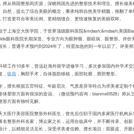
，师从韩国整形闵庆源，深晓韩国先进的整形技术和理念。擅长做美
、自然，提出了综合美眼的概念，秉承纯韩自然美学精髓，推翻了单
，打造更符合审美比例、更精细缝合、更快速恢复的美丽双眸。
上海交大医学院，于世界顶级眼科医院&mdash;&mdash;美国Bas
orfields眼科医院长期深造。专业方向为眼肿瘤、眼眶病、眼整形。评
较长，普通手术预约到2024年了，特需加急的到一年以后了。评美
科研工作10多年，曾远赴海外留学进修学习，多次参加国内外学术交
复，
吸脂
，胸部手术，自体脂肪移植，面部轮廓，唇部整形。
年，擅长根据五官特征、年龄层次、气质差异等特点为求美者定制个
体塑形方面有很深的造诣。（微信预约咨询：bianmei0528）师从
整形方面有独特见解。
天大医疗美容医院整形外科医生，曾先后任职于国内多家医疗机构从
著名整形外科名家，博众家之长，运用在临床中，并不断传承、创新
设计，以精细灵活见长，深受求美者信赖。擅长项目：双眼皮、开眼