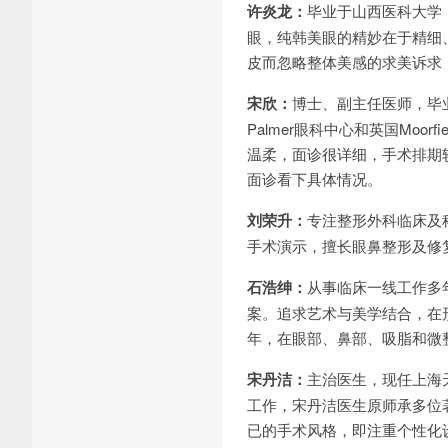
许炎龙：
毕业于山西医科大学
眼，纯韩美眼的精妙在于精细
皮而忽略整体美感的求美诉求
宋欣：
博士、副主任医师，毕业于
Palmer眼科中心和英国Mo
温柔，面诊很详细，手术排期
面诊看下具体情况。
刘荣升：
专注整形外科临床及
手术演示，擅长眼鼻整形及修
石浩绅：
从事临床一线工作多
案。追求艺术与美学结合，在形
年，在眼部、鼻部、吸脂和微
宋丹洁：
主治医生，现任上海
工作，宋丹洁医生原师承多位
已的手术风格，即注重个性化