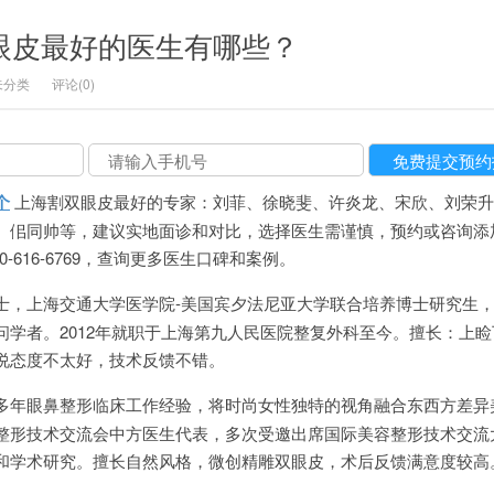
双眼皮最好的医生有哪些？
未分类
评论(0)
个
上海割双眼皮最好的专家：刘菲、徐晓斐、许炎龙、宋欣、刘荣升
、佀同帅等，建议实地面诊和对比，选择医生需谨慎，预约或咨询添
400-616-6769，查询更多医生口碑和案例。
士，上海交通大学医学院-美国宾夕法尼亚大学联合培养博士研究生
问学者。2012年就职于上海第九人民医院整复外科至今。擅长：上
说态度不太好，技术反馈不错。
多年眼鼻整形临床工作经验，将时尚女性独特的视角融合东西方差异
整形技术交流会中方医生代表，多次受邀出席国际美容整形技术交流
和学术研究。擅长自然风格，微创精雕双眼皮，术后反馈满意度较高