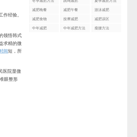
冬季减肥方法
跳绳减肥
夏季减肥方法
减肥晚餐
减肥午餐
游泳减肥
工作经验。
减肥食物
按摩减肥
减肥误区
中年减肥
中年减肥方法
瘦腰方法
的领悟韩式
益求精的微
时间
短，所
人民医院显微
精准眼整形