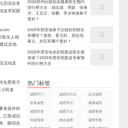
2026郑州比较知名隆鼻医生预约
杜莎综合美
排行榜大全：胡志成、周蔚、张海
纯追求双眼
洋、王启立、张鹏、李冰谁做鼻子
更好？
com
2026年西安做鼻子比较好的医生
有哪些？曾熬、霍玉旺、房志强、
价宋医生人很
蒋立、刘宝军哪个更好？
帮建议实地
2026年西安知名的双眼皮医生都
有谁？2026年西安双眼皮专家预
流活动及
约排行榜大全
热门标签
性化塑美方
王小民多
减肥窍门
减肥好方法
运动减肥
饮食减肥
减肥常识
健康减肥
事美容外科
减肥菜谱
减肥方法
减肥食谱
，已形成自
快速瘦身
跑步减肥
减肥早餐
角、眼综合