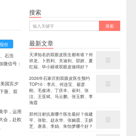
搜索
最新文章
天津知名的双眼皮医生都有谁？何
、石浩
祥龙、卜胜利、关迪剑、邵妍、夏
加微信号：
红福、毕小丽谁双眼皮做得好？
2026年石家庄割双眼皮医生预约
，美国宾夕
TOP10：李兵、何连宝、翟彦
刚、毛俊涛、丁庆丰、崔剑、张
睑下垂、双
洁、王亚斌、马云鹏、张玉辉、李
海霞
美学，运用
郑州注射抗衰哪个医生最好？徐建
大会，赴欧
平、张歌、赵永华、张婉霞、王妍
芝、唐喜、李娟、朱怡梦哪个好？
。