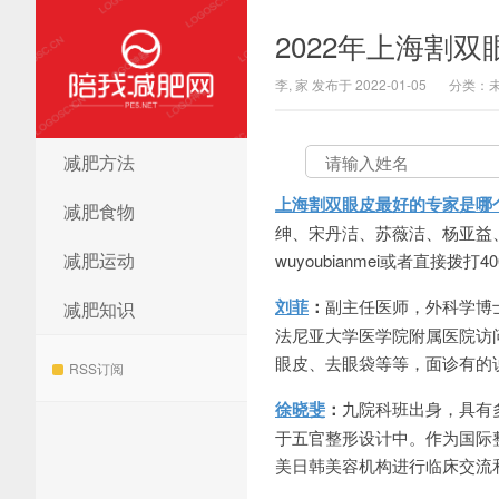
2022年上海割
李, 家 发布于 2022-01-05
分类：
减肥方法
陪我减肥网
上海割双眼皮最好的专家是哪
减肥食物
绅、宋丹洁、苏薇洁、杨亚益
减肥运动
wuyoubianmei或者直接拨打
刘菲
：
副主任医师，外科学博
减肥知识
法尼亚大学医学院附属医院访
眼皮、去眼袋等等，面诊有的
RSS订阅
徐晓斐
：
九院科班出身，具有
于五官整形设计中。作为国际
美日韩美容机构进行临床交流