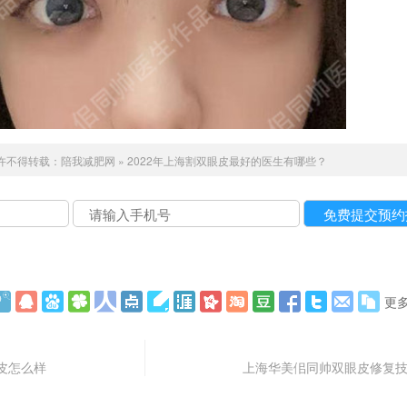
许不得转载：
陪我减肥网
»
2022年上海割双眼皮最好的医生有哪些？
更
皮怎么样
上海华美佀同帅双眼皮修复