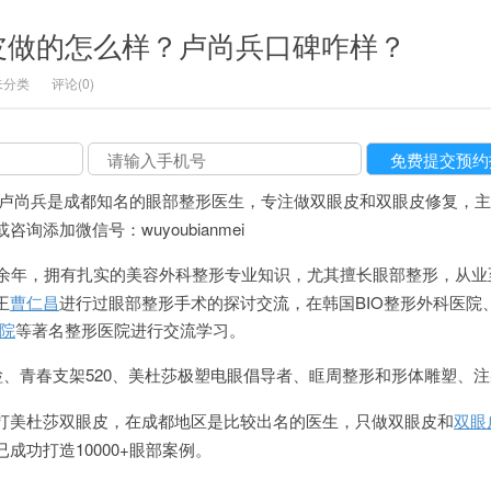
皮做的怎么样？卢尚兵口碑咋样？
未分类
评论(0)
卢尚兵是成都知名的眼部整形医生，专注做双眼皮和双眼皮修复，主
添加微信号：wuyoubianmei
0余年，拥有扎实的美容外科整形专业知识，尤其擅长眼部整形，从业
王
曹仁昌
进行过眼部整形手术的探讨交流，在韩国BIO整形外科医院
院
等著名整形医院进行交流学习。
下睑、青春支架520、美杜莎极塑电眼倡导者、眶周整形和形体雕塑、
打美杜莎双眼皮，在成都地区是比较出名的医生，只做双眼皮和
双眼
成功打造10000+眼部案例。