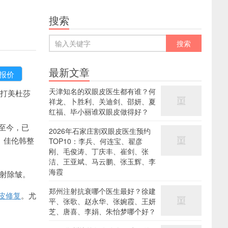
搜索
最新文章
天津知名的双眼皮医生都有谁？何
打美杜莎
祥龙、卜胜利、关迪剑、邵妍、夏
红福、毕小丽谁双眼皮做得好？
至今，已
2026年石家庄割双眼皮医生预约
、佳伦韩整
TOP10：李兵、何连宝、翟彦
刚、毛俊涛、丁庆丰、崔剑、张
洁、王亚斌、马云鹏、张玉辉、李
海霞
注射除皱。
郑州注射抗衰哪个医生最好？徐建
皮修复
。尤
平、张歌、赵永华、张婉霞、王妍
芝、唐喜、李娟、朱怡梦哪个好？