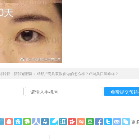
得转载：
陪我减肥网
»
成都卢尚兵双眼皮做的怎么样？卢尚兵口碑咋样？
更