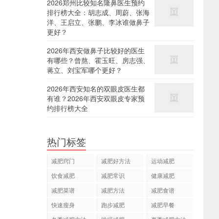
2026郑州比较知名隆鼻医生预约
排行榜大全：胡志成、周蔚、张海
洋、王启立、张鹏、李冰谁做鼻子
更好？
2026年西安做鼻子比较好的医生
有哪些？曾熬、霍玉旺、房志强、
蒋立、刘宝军哪个更好？
2026年西安知名的双眼皮医生都
有谁？2026年西安双眼皮专家预
约排行榜大全
热门标签
减肥窍门
减肥好方法
运动减肥
饮食减肥
减肥常识
健康减肥
减肥菜谱
减肥方法
减肥食谱
快速瘦身
跑步减肥
减肥早餐