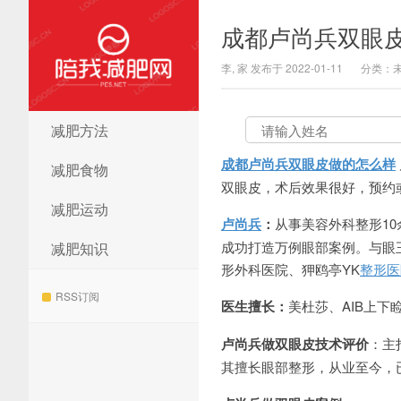
成都卢尚兵双眼
李, 家 发布于 2022-01-11
分类：
减肥方法
陪我减肥网
成都卢尚兵双眼皮做的怎么样
减肥食物
双眼皮，术后效果很好，预约或咨询
减肥运动
卢尚兵
：
从事美容外科整形1
成功打造万例眼部案例。与眼
减肥知识
形外科医院、狎鸥亭YK
整形医
RSS订阅
医生擅长：
美杜莎、AIB上
卢尚兵做双眼皮技术评价
：主
其擅长眼部整形，从业至今，已