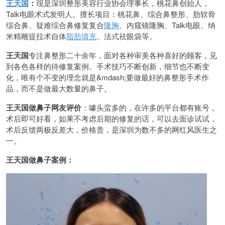
王天国
：
现是深圳整形美容行业协会理事长，桃花鼻创始人，
Talk电眼术式发明人。擅长项目：桃花鼻、综合鼻整形、肋软骨
综合鼻、疑难综合鼻修复复合
隆胸
、内窥镜隆胸、Talk电眼、纳
米精雕提拉术自体
脂肪填充
、法式祛眼袋等。
王天国
专注鼻整形二十余年，面对各种审美各种喜好的顾客，见
到各色各样的待修复案例。手术技巧不断创新，细节也不断变
化，唯有个不变的理念就是&mdash;要做最好的鼻整形手术作
品，而不是做最大数量的鼻子。
王天国做鼻子网友评价
：噱头蛮多的，在许多的平台都有账号，
术后即可好看，如果不考虑后期的修复的话，可以去面诊试试，
术后反馈两极反差大，价格贵，是深圳为数不多的网红风医生之
一。
王天国做鼻子案例：