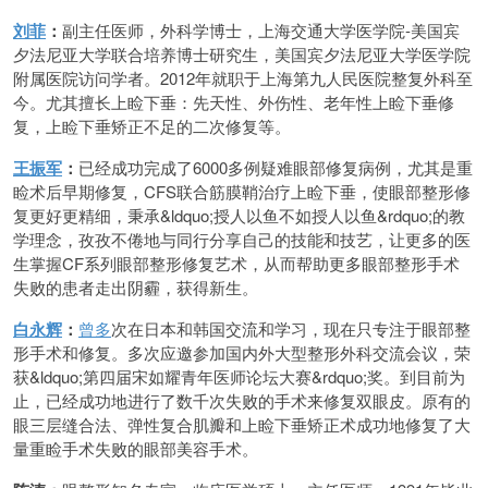
刘菲
：
副主任医师，外科学博士，上海交通大学医学院-美国宾
夕法尼亚大学联合培养博士研究生，美国宾夕法尼亚大学医学院
附属医院访问学者。2012年就职于上海第九人民医院整复外科至
今。尤其擅长上睑下垂：先天性、外伤性、老年性上睑下垂修
复，上睑下垂矫正不足的二次修复等。
王振军
：
已经成功完成了6000多例疑难眼部修复病例，尤其是重
睑术后早期修复，CFS联合筋膜鞘治疗上睑下垂，使眼部整形修
复更好更精细，秉承&ldquo;授人以鱼不如授人以鱼&rdquo;的教
学理念，孜孜不倦地与同行分享自己的技能和技艺，让更多的医
生掌握CF系列眼部整形修复艺术，从而帮助更多眼部整形手术
失败的患者走出阴霾，获得新生。
白永辉
：
曾多
次在日本和韩国交流和学习，现在只专注于眼部整
形手术和修复。多次应邀参加国内外大型整形外科交流会议，荣
获&ldquo;第四届宋如耀青年医师论坛大赛&rdquo;奖。到目前为
止，已经成功地进行了数千次失败的手术来修复双眼皮。原有的
眼三层缝合法、弹性复合肌瓣和上睑下垂矫正术成功地修复了大
量重睑手术失败的眼部美容手术。