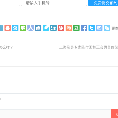
更
怎么样？
上海隆鼻专家陈付国和王会勇鼻修