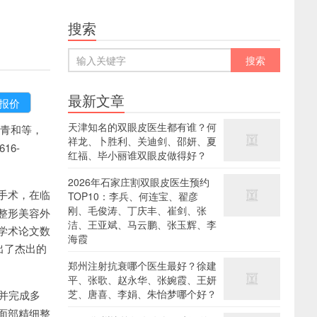
搜索
最新文章
天津知名的双眼皮医生都有谁？何
青和等，
祥龙、卜胜利、关迪剑、邵妍、夏
16-
红福、毕小丽谁双眼皮做得好？
2026年石家庄割双眼皮医生预约
手术，在临
TOP10：李兵、何连宝、翟彦
刚、毛俊涛、丁庆丰、崔剑、张
整形美容外
洁、王亚斌、马云鹏、张玉辉、李
学术论文数
海霞
做出了杰出的
郑州注射抗衰哪个医生最好？徐建
平、张歌、赵永华、张婉霞、王妍
芝、唐喜、李娟、朱怡梦哪个好？
并完成多
面部精细整