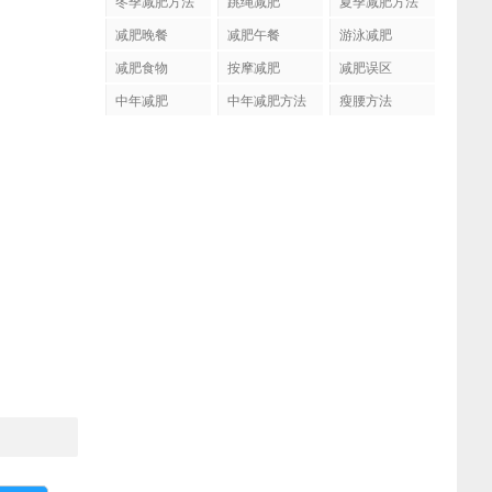
冬季减肥方法
跳绳减肥
夏季减肥方法
减肥晚餐
减肥午餐
游泳减肥
减肥食物
按摩减肥
减肥误区
中年减肥
中年减肥方法
瘦腰方法