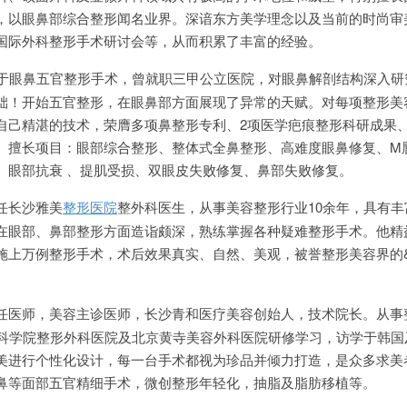
，以眼鼻部综合整形闻名业界。深谙东方美学理念以及当前的时尚审
国际外科整形手术研讨会等，从而积累了丰富的经验。
力于眼鼻五官整形手术，曾就职三甲公立医院，对眼鼻解剖结构深入研
础！开始五官整形，在眼鼻部方面展现了异常的天赋。对每项整形美
自己精湛的技术，荣膺多项鼻整形专利、2项医学疤痕整形科研成果、
。擅长项目：眼部综合整形、整体式全鼻整形、高难度眼鼻修复、M
、眼部抗衰 、提肌受损、双眼皮失败修复、鼻部失败修复。
任长沙雅美
整形医院
整外科医生，从事美容整形行业10余年，具有丰
在眼部、鼻部整形方面造诣颇深，熟练掌握各种疑难整形手术。他精
上万例整形手术，术后效果真实、自然、美观，被誉整形美容界的&ld
任医师，美容主诊医师，长沙青和医疗美容创始人，技术院长。从事
学科学院整形外科医院及北京黄寺美容外科医院研修学习，访学于韩国
美进行个性化设计，每一台手术都视为珍品并倾力打造，是众多求美
鼻等面部五官精细手术，微创整形年轻化，抽脂及脂肪移植等。