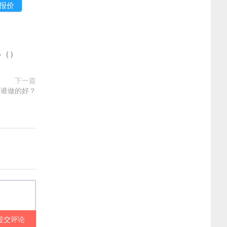
多
(
)
下一篇
复谁做的好？
提交评论