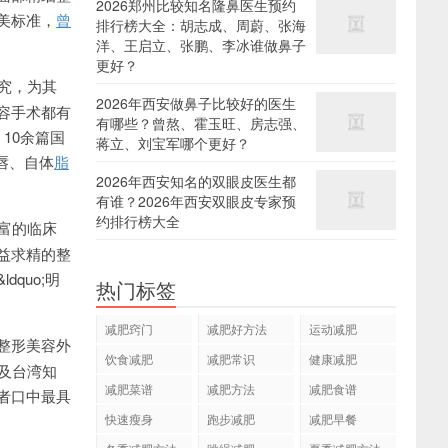
2026郑州比较知名隆鼻医生预约
美标准，
曾
排行榜大全：胡志成、周蔚、张海
洋、王启立、张鹏、李冰谁做鼻子
更好？
究，为其
2026年西安做鼻子比较好的医生
容手术都有
有哪些？曾熬、霍玉旺、房志强、
10余篇国
蒋立、刘宝军哪个更好？
唇、自体
脂
2026年西安知名的双眼皮医生都
有谁？2026年西安双眼皮专家预
约排行榜大全
富的临床
益求精的整
quo;明
热门标签
减肥窍门
减肥好方法
运动减肥
整形美容外
饮食减肥
减肥常识
健康减肥
及台湾知
减肥菜谱
减肥方法
减肥食谱
者口中最具
快速瘦身
跑步减肥
减肥早餐