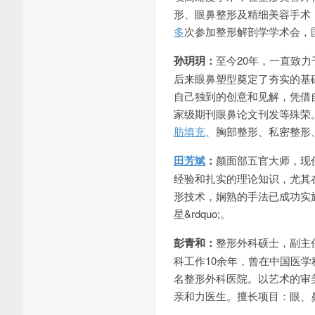
形、眼鼻整形及精细美容手术
多
次参加整形解剖学学术会，
孙玥玥：
至今20年，一直致
后来眼鼻塑型奠定了夯实的基
自己独到的创意和见解，凭借
家级期刊眼鼻论文刊发等殊荣
肪填充
、胸部整形、私密整形
田芳斌
：
颜面部五官大师，现
经验和扎实的理论知识，尤其
形技术，娴熟的手法已成功实施
星&rdquo;。
彭青和：
整形外科硕士，副主
科工作10余年，曾在中国医
名整形外科医院。以艺术的审
亲和力医生。擅长项目：眼、