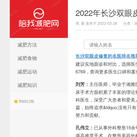
2022年长沙双
李, 家 发布于 2022-03-28
分类：
减肥方法
陪我减肥网
长沙双眼皮修复的名医排名推
减肥食物
建议实地面诊和对比，选择医生需谨
减肥运动
6769，查询更多医生口碑和案
刘芳：
主任医师，毕业于湘雅
减肥知识
床手术方面积累了丰富的理论
科医生，深受广大患者和爱美
RSS订阅
篇，始终追求&ldquo;没有
努力和贡献。
孔伟立：
已从事外科整形15
项高难度手术，在整形美容外