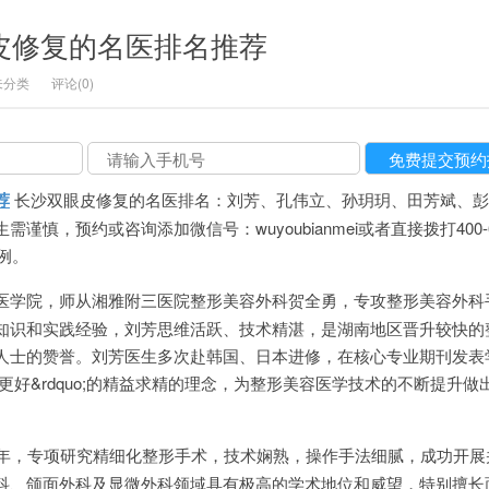
眼皮修复的名医排名推荐
未分类
评论(0)
荐
长沙双眼皮修复的名医排名：刘芳、孔伟立、孙玥玥、田芳斌、彭
慎，预约或咨询添加微信号：wuyoubianmei或者直接拨打400-6
例。
医学院，师从湘雅附三医院整形美容外科贺全勇，专攻整形美容外科
知识和实践经验，刘芳思维活跃、技术精湛，是湖南地区晋升较快的
人士的赞誉。刘芳医生多次赴韩国、日本进修，在核心专业期刊发表
只有更好&rdquo;的精益求精的理念，为整形美容医学技术的不断提升
余年，专项研究精细化整形手术，技术娴熟，操作手法细腻，成功开展
科、颌面外科及显微外科领域具有极高的学术地位和威望，特别擅长