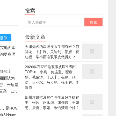
搜索
最新文章
天津知名的双眼皮医生都有谁？何
实地面诊
祥龙、卜胜利、关迪剑、邵妍、夏
查询更多医
红福、毕小丽谁双眼皮做得好？
2026年石家庄割双眼皮医生预约
线自然流
TOP10：李兵、何连宝、翟彦
刚、毛俊涛、丁庆丰、崔剑、张
丽丽认为
洁、王亚斌、马云鹏、张玉辉、李
态，开扇是
海霞
更高一些，
郑州注射抗衰哪个医生最好？徐建
平、张歌、赵永华、张婉霞、王妍
芝、唐喜、李娟、朱怡梦哪个好？
，是RCS
dquo;