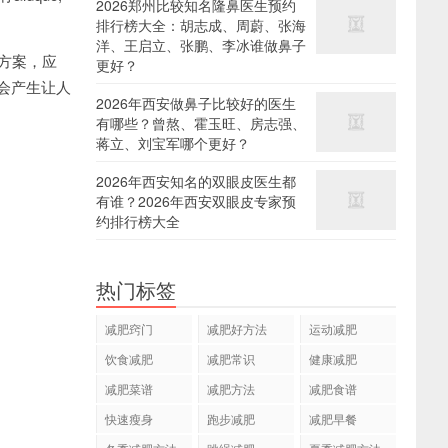
2026郑州比较知名隆鼻医生预约
排行榜大全：胡志成、周蔚、张海
洋、王启立、张鹏、李冰谁做鼻子
方案，应
更好？
会产生让人
2026年西安做鼻子比较好的医生
有哪些？曾熬、霍玉旺、房志强、
蒋立、刘宝军哪个更好？
2026年西安知名的双眼皮医生都
有谁？2026年西安双眼皮专家预
约排行榜大全
热门标签
减肥窍门
减肥好方法
运动减肥
饮食减肥
减肥常识
健康减肥
减肥菜谱
减肥方法
减肥食谱
快速瘦身
跑步减肥
减肥早餐