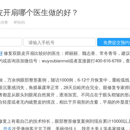
眼皮开扇哪个医生做的好？
未分类
评论(0)
好
修复双眼皮开扇比较好的医生：师丽丽、魏志香、常冬青等，建议
询添加微信号：wuyoubianmei或者直接拨打400-616-6769，
验，万余例眼部整形案例，随访1000例，6-12个月恢复中，重睑弧
眼沉重感消失，角膜暴露率正常，28天后睑闭合完全。眼修复专家师
者都是从眼头到眼尾自然展开，逐渐加宽。不同点在于眼头褶皱的形
合轻度或者无内眦赘皮的情况，相比于开扇形的含蓄，平扇的外显度
复上有着自己的技术特长，眼部整形修复案例到现在累计10000以上
。
曾多
次受邀做客北京卫视、美丽俏佳人、我是大美人等多家媒体，有&l