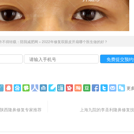
许不得转载：
陪我减肥网
»
2022年修复双眼皮开扇哪个医生做的好？
更
？陕西隆鼻修复专家推荐
上海九院的李圣利隆鼻修复