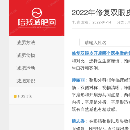
2022年修复双
李, 家 发布于 2022-04-14
分类：
减肥方法
陪我减肥网
修复双眼皮开扇哪个医生做的
减肥食物
和对比，选择医生需谨慎，预约或咨
减肥运动
生口碑和案例。
师丽丽
：
整形外科16年临床经
减肥知识
畅，双侧对称，视物清晰，睁
平扇形和开扇形共同点是，两
RSS订阅
内折，平扇是外折。平扇形适
既有自然感也有精致感。
魏志香
：
在眼睛整形以及失败修
眼修复，NER仿生眉弓提出者