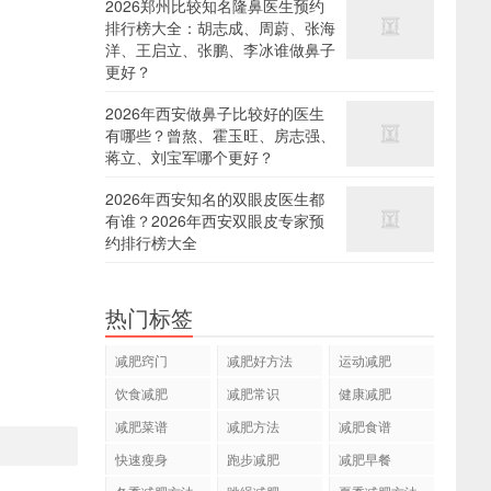
2026郑州比较知名隆鼻医生预约
排行榜大全：胡志成、周蔚、张海
洋、王启立、张鹏、李冰谁做鼻子
更好？
2026年西安做鼻子比较好的医生
有哪些？曾熬、霍玉旺、房志强、
蒋立、刘宝军哪个更好？
2026年西安知名的双眼皮医生都
有谁？2026年西安双眼皮专家预
约排行榜大全
热门标签
减肥窍门
减肥好方法
运动减肥
饮食减肥
减肥常识
健康减肥
减肥菜谱
减肥方法
减肥食谱
快速瘦身
跑步减肥
减肥早餐