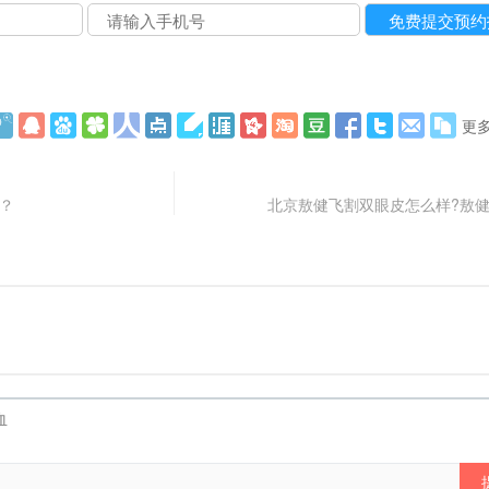
更
谁？
北京敖健飞割双眼皮怎么样?敖