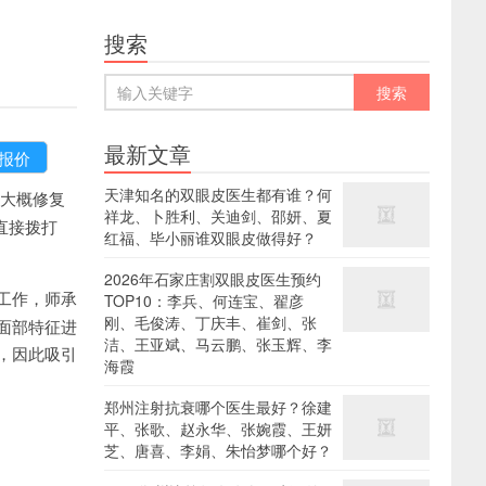
搜索
最新文章
天津知名的双眼皮医生都有谁？何
大概修复
祥龙、卜胜利、关迪剑、邵妍、夏
者直接拨打
红福、毕小丽谁双眼皮做得好？
2026年石家庄割双眼皮医生预约
工作，师承
TOP10：李兵、何连宝、翟彦
刚、毛俊涛、丁庆丰、崔剑、张
面部特征进
洁、王亚斌、马云鹏、张玉辉、李
，因此吸引
海霞
郑州注射抗衰哪个医生最好？徐建
平、张歌、赵永华、张婉霞、王妍
芝、唐喜、李娟、朱怡梦哪个好？