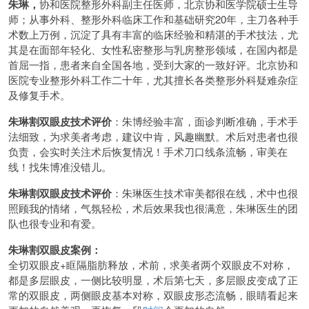
朱琳，
协和医院整形外科副主任医师，北京协和医学院硕士生导
师；从事外科、整形外科临床工作和基础研究20年，主刀各种手
术数上万例，沉淀了具有丰富的临床经验和精湛的手术技法，尤
其是在面部年轻化、女性私密整形与乳房整形领域，在国内都是
首屈一指，患者来自全国各地，受到大家的一致好评。北京协和
医院专业整形外科工作二十年，尤其擅长各类整形外科疑难杂症
及修复手术。
朱琳割双眼皮技术评价
：朱博经验丰富，面诊判断准确，手术手
法细致，为求美者考虑，建议中肯，风趣幽默。术后对患者也很
负责，会实时关注术后恢复情况！手术刀口线条流畅，审美在
线！找朱博准没错儿。
朱琳割双眼皮技术评价
：朱琳医生技术审美都很在线，术中也很
照顾我的情绪，气氛轻松，术后效果我也很满意，朱琳医生的团
队也很专业和有爱。
朱琳割双眼皮案例：
全切双眼皮+眶隔脂肪释放，术前，求美者两个双眼皮不对称，
都是多层眼皮，一侧比较明显，术后第七天，多层眼皮变成了正
常的双眼皮，两侧眼皮基本对称，双眼皮形态流畅，眼睛看起来