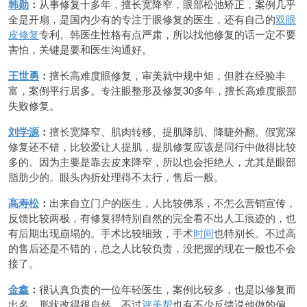
韩勋
：
从事修复十多年，擅长宽降窄，眼部松弛矫正，案例几乎
全是开扇，是国内少有的专注于眼修复的医生，还有自己的
双眼
皮修复
专利。韩医生性格有点严肃，所以找他修复的话一定不要
害怕，关键是要和医生沟通好。
王世勇
：
擅长高难度眼修复，审美就中规中矩，但胜在经验丰
富，案例平行居多。专注眼整形及修复30多年，擅长高难度眼部
失败修复。
刘学源
：
擅长宽降窄、肌肉转移、提肌降肌、降睫外翻。假宽深
修复还不错，比较爱让人提肌，提肌修复应该是同行中做得比较
多的。因为主要是靠去皮来降窄，所以也会拒绝人，尤其是眼部
脂肪少的。眼头内折处理得不太行，售后一般。
高寿松
：
出来自立门户的医生，人比较佛系，不怎么营销宣传，
反馈比较两极，有修复得特别自然的完全看不出人工痕迹的，也
有后期出现崩塌的。手术比较细致，手术
时间
也特别长。不过高
的售后还是不错的，总之人比较负责，没把握的现在一般也不会
接了。
金鑫
：
很认真负责的一位年轻医生，案例比较多，也是以修复而
出名。形状改得很自然，不过
评美帮
也有不少反馈说他做的偏