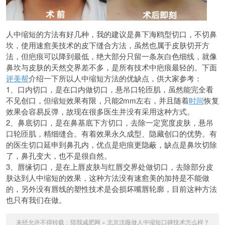
人中缩短的方法有好几种，我的建议是鼻下海鸥型切口，不切鼻
坎，使用速愈美技术的皮下缝合方法，虽然也属于皮肤切开方
法，但疤痕可以降到最低，绝大部分只留一条灰白色细线，就像
鼻坎与皮肤的天然交界差不多，是所有技术中疤痕最轻的。下面
评美帮
介绍一下所以人中缩短方法的优缺点，供大家参考：
1、口内切口，是在口内做切口，悬吊口轮匝肌，虽然能完全看
不见创口，但缩短效果有限，只能2mm左右，并且随着
时间
恢复
效果会容易反弹，故现在很多医生并没有采用这种方式。
2、鼻底切口，是在鼻基底下方切口，去除一定宽度皮肤，悬吊
口轮匝肌，精细缝合。有着效果永久成型、隐藏创口的优势。有
的医生切口延申到鼻孔内，优点是疤痕更隐蔽，缺点是鼻坎切除
了，鼻孔变大，也不是很自然。
3、唇缘切口，是在上唇皮肤与红唇交界处做切口，去除部分皮
肤达到人中缩短的效果，这种方法没有速愈美的加持是不能做
的，另外没有唇线的塑性技术是会损坏嘴唇轮廓，目前这种方法
也只有我们在做。
未经允许不得转载：
陪我减肥网
»
北京沈薇做人中缩短口碑技术怎么样？