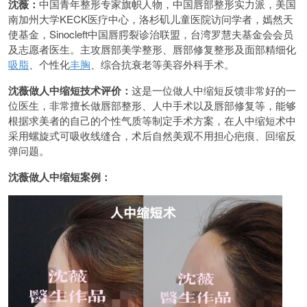
沈薇：
中国青年整形专家旗帜人物，中国唇部整形实力派，美国
南加州大学KECK医疗中心，洛杉矶儿童医院访问学者，嫣然天
使基金，Sinocleft中国唇腭裂诊治联盟，台湾罗慧夫基金会会员
及志愿者医生。主攻唇部美学整形、唇部修复整形及面部精细化
吸脂
、个性化
丰胸
、综合抗衰老等美容外科手术。
沈薇做人中缩短技术评价：
这是一位做人中缩短反馈非常好的一
位医生，非常擅长做唇部整形、人中手术以及唇部修复等，能够
根据求美者的自己的个性气质等制定手术方案，在人中缩短术中
采用螺旋式可吸收线缝合，术后自然美观不用担心疤痕、回缩反
弹问题。
沈薇做人中缩短案例：