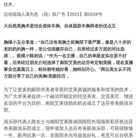
技术。
活动现场人满为患 （宛）医广号【2021】第0104号
大自然美胸术是结合假体丰胸、自体脂肪丰胸两者的优点
五
胸模小玉分享道：“自己没有美胸之前胸部下垂严重，像是八十岁的
老奶奶的胸一样，老公也很嫌弃自己，后来经过多方面的对比选
择，
。眼模小陈则说：“作为一名主播，自己的单眼皮实在是不好
看，后来经过朋友介绍选择了南阳艾美的达芬奇定制美眼，现在直播
事业也蒸蒸日上，粉丝都夸她好看，她特别开心。”两位美女从不同
方面分享了自己的美胸/美眼经历，
为了让更多的眼部求美者享受到艾美真诚的服务和优等的技术，
为广大求美者提供一个融洽而稳定的结交美友、交流美艺、增进
友谊的平台为目的，南阳艾美借助此机会成立了达芬奇美眼俱乐
部。
俱乐部代表人陈女士与南阳艾美陈保国陈院长现场剪彩庆祝达芬
奇美眼俱乐部成立，现申请加入达芬奇美眼俱乐部，可获得除皱
一年、眼周抗衰一次、全面部水光等超值好礼，有意可后台联系