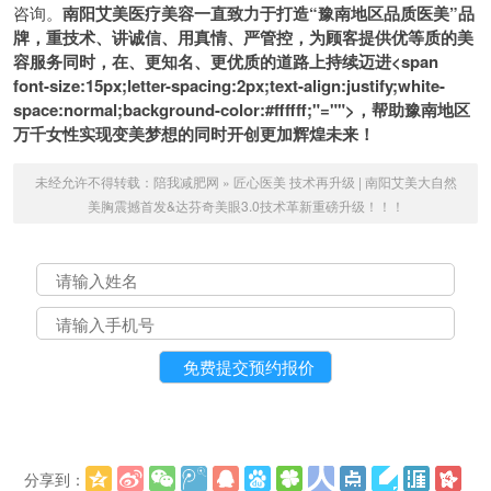
咨询。
南阳艾美医疗美容一直致力于打造“豫南地区品质医美”品
牌，重技术、讲诚信、用真情、严管控，
为顾客提供优等质的美
容服务同时，在、更知名、更优质的道路上持续迈进<span
font-size:15px;letter-spacing:2px;text-align:justify;white-
space:normal;background-color:#ffffff;"="">，帮助豫南地区
万千女性实现变美梦想的同时开创更加辉煌未来！
未经允许不得转载：
陪我减肥网
»
匠心医美 技术再升级 | 南阳艾美大自然
美胸震撼首发&达芬奇美眼3.0技术革新重磅升级！！！
分享到：