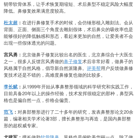
韧带软骨体系，让手术恢复期缩短、术后鼻型不稳定风险大幅度
降低。鼻修复效果满意度较高。
杜太超
：
在进行鼻修复手术的时候，会仿锤形植入雕刻法。会从
背面、正面、侧面三个角度去雕刻假体，术后鼻尖的吸收率也是
能够很好的降低触感和形态，看起来更加的自然，让爱美者不会
出现一些假体透光的问题。
宫风勇：
北京做鼻子修复比较出名的医生，北京鼻综合十大医生
之一，很多人反馈宫风勇做的
鼻子修复
术后非常好看，做鼻子的
风格属于自然风格，倡导新自然派隆鼻。
评美帮
用户反馈做鼻修
复技术还是不错的，高难度鼻修复也做的比较多。
李长赋
：
从1999年开始从事鼻整形领域的科学研究和实践工作，
目前具备20年以上的操作经验，技术发挥很稳定的那种，鼻型风
格也是偏自然一点，价格会偏贵。
范飞
：
对鼻部整形进行了二十多年的研究，发表鼻整形论文20余
篇，编著相关学术论著3部，擅长鼻整形与再造，是国内鼻部整
形的超权威专家。
尤建军：
擅长做肋
软骨隆鼻
，风格也是偏欧美华丽一点。除了做