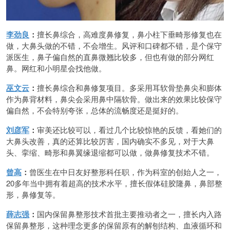
李劲良
：
擅长鼻综合，高难度鼻修复，鼻小柱下垂畸形修复也在
做，大鼻头做的不错，不会增生。风评和口碑都不错，是个保守
派医生，鼻子偏自然的直鼻微翘比较多，但也有做的部分网红
鼻。网红和小明星会找他做。
巫文云
：
擅长鼻综合和鼻修复项目。多采用耳软骨垫鼻尖和膨体
作为鼻背材料，鼻尖会采用鼻中隔软骨。做出来的效果比较保守
偏自然，不会特别夸张，总体的流畅度还是挺好的。
刘彦军
：
审美还比较可以，看过几个比较惊艳的反馈，看她们的
大鼻头改善，真的还算比较厉害，国内确实不多见，对于大鼻
头、挛缩、畸形和鼻翼缘退缩都可以做，做鼻修复技术不错。
曾高
：
曾医生在中日友好整形科任职，作为科室的创始人之一，
20多年当中拥有着超高的技术水平，擅长假体硅胶隆鼻，鼻部整
形，鼻修复等。
薛志强
：
国内保留鼻整形技术首批主要推动者之一，擅长内入路
保留鼻整形，这种理念更多的保留原有的解刨结构、血液循环和