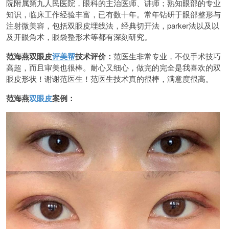
院附属第九人民医院，眼科的主治医师、讲师；熟知眼部的专业
知识，临床工作经验丰富，已有数十年。常年钻研于眼部整形与
注射微美容，包括双眼皮埋线法，经典切开法，parker法以及以
及开眼角术，眼袋整形术等都有深刻研究。
范海燕双眼皮
评美帮
技术评价：
范医生非常专业，不仅手术技巧
高超，而且审美也很棒。耐心又细心，做完的完全是我喜欢的双
眼皮形状！谢谢范医生！范医生技术真的很棒，满意度很高。
范海燕
双眼皮
案例：