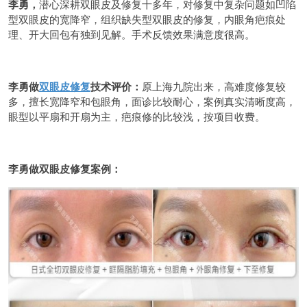
李勇，
潜心深耕双眼皮及修复十多年，对修复中复杂问题如凹陷
型双眼皮的宽降窄，组织缺失型双眼皮的修复，内眼角疤痕处
理、开大回包有独到见解。手术反馈效果满意度很高。
李勇做
双眼皮修复
技术评价：
原上海九院出来，高难度修复较
多，擅长宽降窄和包眼角，面诊比较耐心，案例真实清晰度高，
眼型以平扇和开扇为主，疤痕修的比较浅，按项目收费。
李勇做双眼皮修复案例：