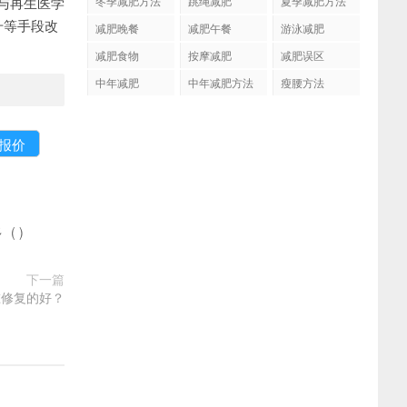
与再生医学
冬季减肥方法
跳绳减肥
夏季减肥方法
升等手段改
减肥晚餐
减肥午餐
游泳减肥
减肥食物
按摩减肥
减肥误区
中年减肥
中年减肥方法
瘦腰方法
多
(
)
下一篇
谁修复的好？