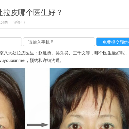
大处拉皮哪个医生好？
未分类
评论(0)
京八大处拉皮医生：赵延勇、吴乐昊、王千文等，哪个医生最好呢，
oubianmei，预约和详细沟通。