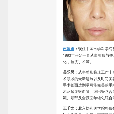
赵延勇
：
现任中国医学科学院
1993年开始一直从事整形与
化，拉皮手术等。
吴乐昊
：从事整形临床工作十
术领域的最新进展以及时尚美
手术创面达到尽可能完美的手
术及超显微血管、淋巴管吻合
颞、颊部及全颜面年轻化综合
王千文：
北京协和医学院整形