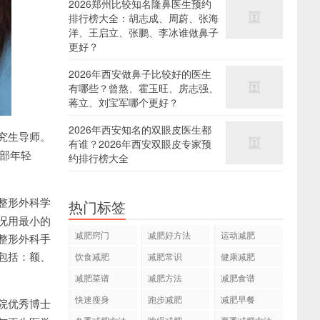
2026郑州比较知名隆鼻医生预约
排行榜大全：胡志成、周蔚、张海
洋、王启立、张鹏、李冰谁做鼻子
更好？
2026年西安做鼻子比较好的医生
有哪些？曾熬、霍玉旺、房志强、
蒋立、刘宝军哪个更好？
2026年西安知名的双眼皮医生都
究生导师。
有谁？2026年西安双眼皮专家预
面部年轻
约排行榜大全
整形外科学
热门标签
况用最小的
减肥窍门
减肥好方法
运动减肥
整形外科手
包括：额、
饮食减肥
减肥常识
健康减肥
减肥菜谱
减肥方法
减肥食谱
快速瘦身
跑步减肥
减肥早餐
院优秀博士