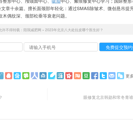
容整形中心、颅颌面中心、
吸脂
中心、瘢痕修复中心学习；国际整形
录文章十余篇。擅长面颈部年轻化：通过SMAS除皱术、微创悬吊提
纹木偶纹深、颈部松垂等衰老问题。
允许不得转载：
陪我减肥网
»
2023年北京八大处拉皮哪个医生好？
更
？
眼修复北京韩勋和常冬青