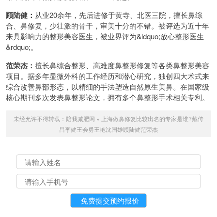
顾陆健：
从业20余年，先后进修于黄寺、北医三院，擅长鼻综
合、鼻修复，少壮派的骨干，审美十分的不错。被评选为近十年
来具影响力的整形美容医生，被业界评为&ldquo;放心整形医生
&rdquo;。
范荣杰：
擅长鼻综合整形、高难度鼻整形修复等各类鼻整形美容
项目。据多年显微外科的工作经历和潜心研究，独创四大术式来
综合改善鼻部形态，以精细的手法塑造自然原生美鼻。在国家级
核心期刊多次发表鼻整形论文，拥有多个鼻整形手术相关专利。
未经允许不得转载：
陪我减肥网
»
上海做鼻修复比较出名的专家是谁?戴传
昌李健王会勇王艳沈国雄顾陆健范荣杰