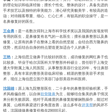
的理论知识和临床经验；擅长个性化、整体的设计，具备先进的
手术技艺以及独特的审美能力，潜心研究美貌美学，有较高的造
诣；对待顾客尊重、细心、仁心仁术，有较高的职业操守，是一
名鼻修复好的医生。
王会勇
：
是一名数次得到上海市科学技术奖以及我国的发项发明
专用的医生，是鼻修复有名气的一名医生；擅长做鼻整形以及鼻
修复，让原有的鼻子在整体上看的自然坚挺，会结合西方隆鼻的
优势，然后结合自身的特点塑造更加适合个人的鼻子。
王艳
：
上海伯思立做鼻子比较好的医生，成功修复的网红鼻子也
比较多。毕业于哈尔滨医科大学整形外科硕士，曾任职于上海交
通大学附属上海人民医院，从事整形美容行业近20年，专注鼻部
整形，具有丰富的整形美容临床经验，精湛的整形美容手术技
术，现任上海伯思立医疗美容门诊部美容外科医师。
沈国雄
：
原上海九院整形医生，二十多年的鼻整形经验积累，手
术风格偏自然，以自体
软骨隆鼻
为主，能够结合集美的鼻子情况
来分析失败原因。他对于高难度的鼻修复能够娴熟操作，能过对
鼻翼、山根和鼻梁进行多角度改善，这么多年在
评美帮
的风评不
错，沈国雄做鼻修复价格在29000元起。