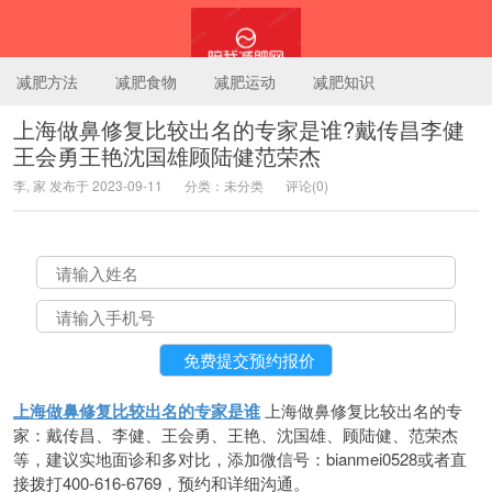
减肥方法
减肥食物
减肥运动
减肥知识
上海做鼻修复比较出名的专家是谁?戴传昌李健
王会勇王艳沈国雄顾陆健范荣杰
陪我减肥网
李, 家 发布于 2023-09-11
分类：未分类
评论(0)
上海做鼻修复比较出名的专家是谁
上海做鼻修复比较出名的专
家：戴传昌、李健、王会勇、王艳、沈国雄、顾陆健、范荣杰
等，建议实地面诊和多对比，添加微信号：bianmei0528或者直
接拨打400-616-6769，预约和详细沟通。