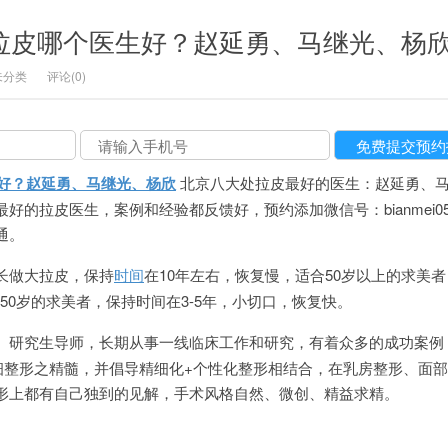
处拉皮哪个医生好？赵延勇、马继光、杨
未分类
评论(0)
生好？赵延勇、马继光、杨欣
北京八大处拉皮最好的医生：赵延勇、
好的拉皮医生，案例和经验都反馈好，预约添加微信号：bianmei05
沟通。
长做大拉皮，保持
时间
在10年左右，恢复慢，适合50岁以上的求美者
-50岁的求美者，保持时间在3-5年，小切口，恢复快。
、研究生导师，长期从事一线临床工作和研究，有着众多的成功案例
quo;精细整形之精髓，并倡导精细化+个性化整形相结合，在乳房整形、面
形上都有自己独到的见解，手术风格自然、微创、精益求精。