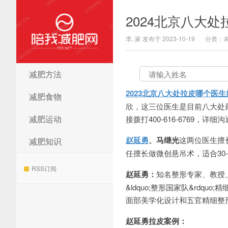
2024北京八大
李, 家 发布于 2023-10-19
分类：
减肥方法
陪我减肥网
2023北京八大处拉皮哪个医
减肥食物
欣，这三位医生是目前八大处最
减肥运动
接拨打400-616-6769，详细
赵延勇
、马继光
这两位医生擅
减肥知识
任擅长做微创悬吊术，适合30
RSS订阅
赵延勇：
知名整形专家、教授
&ldquo;整形国家队&rd
面部美学化设计和五官精细整
赵延勇拉皮案例：