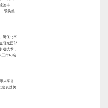
经验丰
充
，眼袋整
，历任北医
生研究面部
多项技术，
床工作40余
师从享誉
杂志发表过关