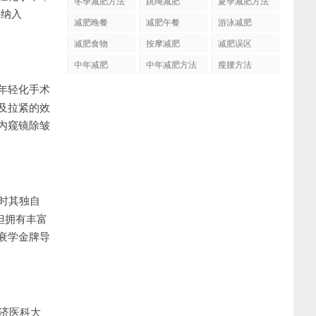
冬季减肥方法
跳绳减肥
夏季减肥方法
;被纳入
减肥晚餐
减肥午餐
游泳减肥
减肥食物
按摩减肥
减肥误区
中年减肥
中年减肥方法
瘦腰方法
年轻化手术
及拉紧的效
内窥镜除皱
时其独自
但拥有丰富
衰学金牌导
同济医科大