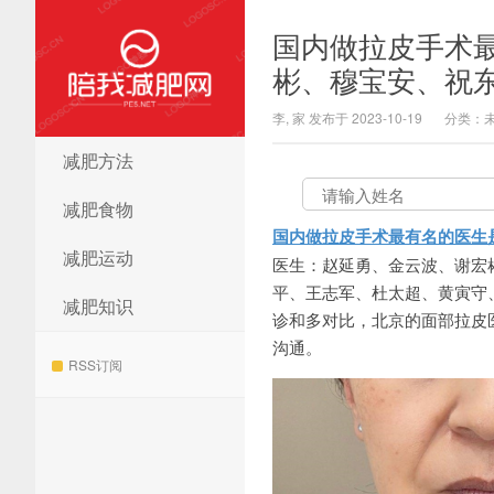
国内做拉皮手术
彬、穆宝安、祝
李, 家 发布于 2023-10-19
分类：
减肥方法
陪我减肥网
减肥食物
国内做拉皮手术最有名的医生
减肥运动
医生：赵延勇、金云波、谢宏
平、王志军、杜太超、黄寅守
减肥知识
诊和多对比，北京的面部拉皮医生比
沟通。
RSS订阅