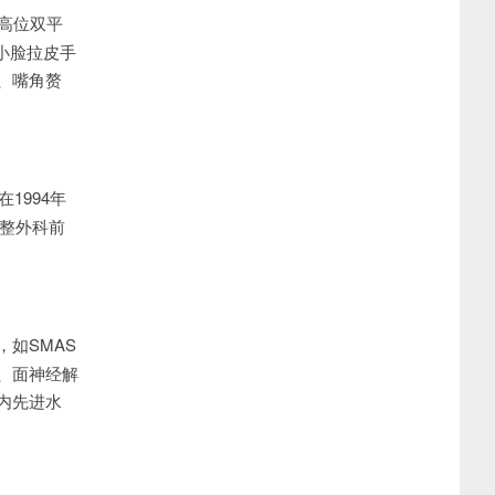
高位双平
小脸拉皮手
、嘴角赘
1994年
他是整外科前
如SMAS
、面神经解
内先进水