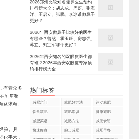
2026郑州比较知名隆鼻医生预约
排行榜大全：胡志成、周蔚、张海
洋、王启立、张鹏、李冰谁做鼻子
更好？
2026年西安做鼻子比较好的医生
有哪些？曾熬、霍玉旺、房志强、
蒋立、刘宝军哪个更好？
2026年西安知名的双眼皮医生都
有谁？2026年西安双眼皮专家预
约排行榜大全
，有着众多
热门标签
，在乳房整
减肥窍门
减肥好方法
运动减肥
精益求精。
饮食减肥
减肥常识
健康减肥
减肥菜谱
减肥方法
减肥食谱
经验。具
快速瘦身
跑步减肥
减肥早餐
轻化手术，