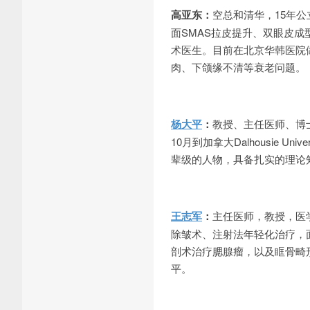
高亚东：
空总和清华，15年
面SMAS拉皮提升、双眼皮
术医生。目前在北京华韩医院
肉、下颌缘不清等衰老问题。
杨大平
：
教授、主任医师、博士
10月到加拿大Dalhousie 
辈级的人物，具备扎实的理论
王志军
：
主任医师，教授，医
除皱术、注射法年轻化治疗，
剖术治疗腮腺瘤，以及眶骨畸
平。