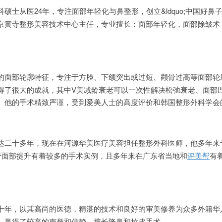
士从医24年，专注面部年轻化与鼻整形，创立&ldquo;中国好鼻子&r
京黄寺整形美容技术中心主任，专业擅长：面部年轻化，面部除皱术
。
的面部轮廓特征，专注于方脸、下颌突出或过短、颧骨过高等面部轮
得了很大的成就，其中V美减龄衰老可以一次性解决松弛衰老、面部
。他的手术精致严谨，受到爱美人士的高度评价和韩国整形外科学会
达二十多年，现在在河源华美医疗美容担任整形外科医师，他多年来
于面部提升有着较多的手术实例，且多年来在广东省当地和
评美帮
有
十年，以其高尚的医德，精湛的技术和良好的审美修养为众多外籍华
，赢得了较高的声誉和信赖。擅长隆鼻和拉皮手术。