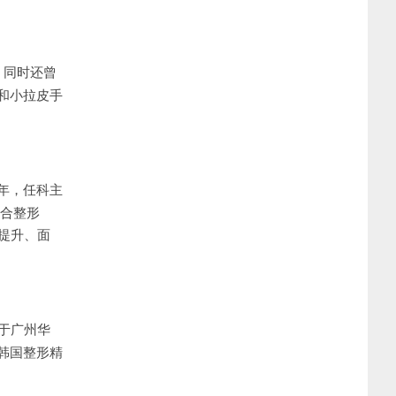
，同时还曾
和小拉皮手
年，任科主
综合整形
皮提升、面
于广州华
韩国整形精