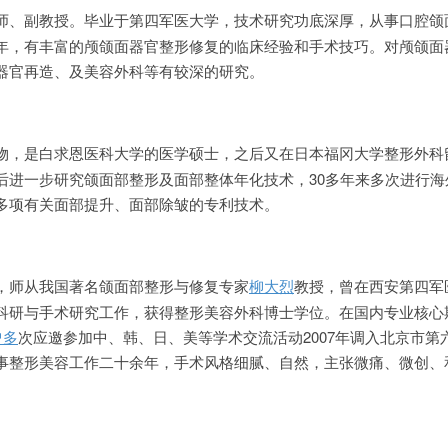
师、副教授。毕业于第四军医大学，技术研究功底深厚，从事口腔颌
年，有丰富的颅颌面器官整形修复的临床经验和手术技巧。对颅颌面
器官再造、及美容外科等有较深的研究。
物，是白求恩医科大学的医学硕士，之后又在日本福冈大学整形外科
后进一步研究颌面部整形及面部整体年化技术，30多年来多次进行海
多项有关面部提升、面部除皱的专利技术。
，师从我国著名颌面部整形与修复专家
柳大烈
教授，曾在西安第四军
科研与手术研究工作，获得整形美容外科博士学位。在国内专业核心
曾多
次应邀参加中、韩、日、美等学术交流活动2007年调入北京市第
事整形美容工作二十余年，手术风格细腻、自然，主张微痛、微创、