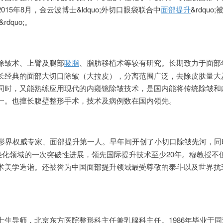
15年8月，金云波博士&ldquo;外切口眼袋联合中
面部提升
&rdquo
rdquo;。
除皱术、上臂及腿部
吸脂
、脂肪移植术等较有研究。长期致力于面部
长经典的面部大切口除皱（大拉皮），分离范围广泛，去除皮肤量大
同时，又能熟练应用现代的内窥镜除皱技术，是国内能将传统除皱和
一。也擅长腹壁整形手术，技术及病例数在国内领先。
整形界权威专家、面部提升第一人。早年间开创了小切口除皱先河，同
轻化领域的一次突破性进展，领先国际提升技术至少20年。穆教授不
术美学造诣。还被誉为中国面部提升领域最受尊敬的泰斗以及世界抗
士生导师，北京东方医院整形科主任兼乳腺科主任。1986年毕业于