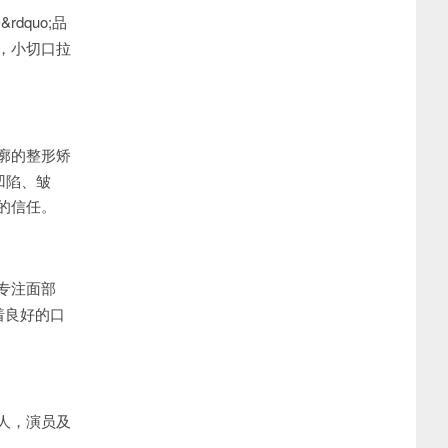
dquo;品
，小切口拉
廓的整形矫
凹陷、皱
的信任。
专注面部
着良好的口
人，演员及