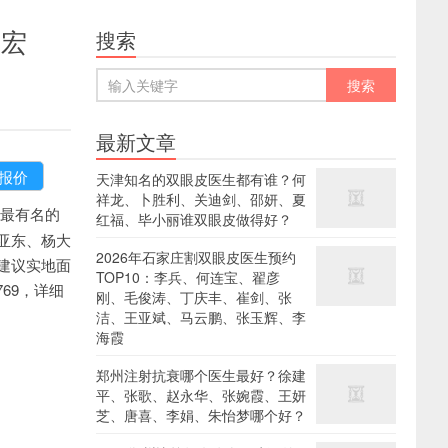
谢宏
搜索
最新文章
天津知名的双眼皮医生都有谁？何
祥龙、卜胜利、关迪剑、邵妍、夏
最有名的
红福、毕小丽谁双眼皮做得好？
亚东、杨大
2026年石家庄割双眼皮医生预约
建议实地面
TOP10：李兵、何连宝、翟彦
769，详细
刚、毛俊涛、丁庆丰、崔剑、张
洁、王亚斌、马云鹏、张玉辉、李
海霞
郑州注射抗衰哪个医生最好？徐建
平、张歌、赵永华、张婉霞、王妍
芝、唐喜、李娟、朱怡梦哪个好？