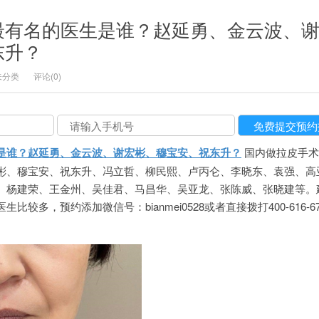
最有名的医生是谁？赵延勇、金云波、
东升？
未分类
评论(0)
是谁？赵延勇、金云波、谢宏彬、穆宝安、祝东升？
国内做拉皮手术
彬、穆宝安、祝东升、冯立哲、柳民熙、卢丙仑、李晓东、袁强、高
、杨建荣、王金州、吴佳君、马昌华、吴亚龙、张陈威、张晓建等。
较多，预约添加微信号：bianmei0528或者直接拨打400-616-6