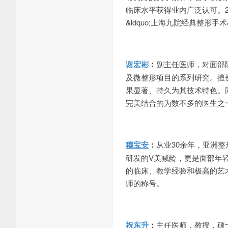
临床水平获得业内广泛认可。20
&ldquo;上海九院经典整形手术&
谢宏彬
：
副主任医师，对面部
及微整形项目的系列研究。擅
果显著、持久为其技术特色。
完美结合的为数不多的医生之
穆宝安
：
从业30余年，亚洲
研发的V美减龄，更是面部年
的临床、教学经验和极高的艺
师的称号。
祝东升
：
主任医师，教授，硕