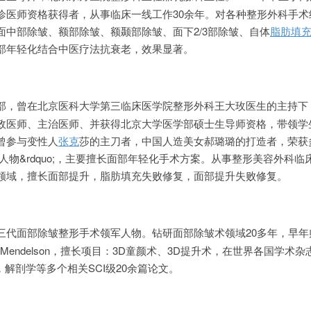
诊医师资格获得者，从事临床一线工作30余年。对各种整形外科手术
面中部除皱、额部除皱、额颞部除皱、面下2/3部除皱、自体
脂肪填
部年轻化结合中医疗法抗衰老，效果显著。
部，曾在北京医科大学第三临床医学院整形外科王大玫医生的主持下
政医师、主治医师、并获得北京大学医学部硕士生导师资格，带领学
曾参与变性人
张克
莎的主刀者，中国人造美女郝璐璐的打造者，荣获
新闻人物&rdquo;，主要擅长面部年轻化手术方案。从事整形美容外科临
领域，擅长面部提升，脂肪填充失败修复，面部提升失败修复。
三代面部除皱整形手术领军人物。钻研面部除皱术领域20多年，早年
an Mendelson，擅长项目：3D童颜术、3D提升术，在世界各国学术
，解剖学等多个相关SCI级20余篇论文。