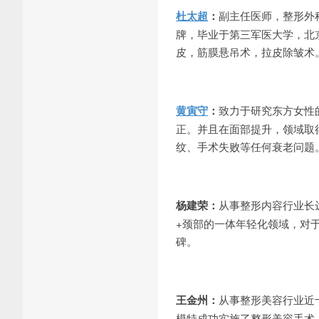
杜太超
：
副主任医师，整形外科硕
牌，毕业于第三军医大学，北
皮，筋膜悬吊术，拉皮除皱术
黄寅守
：
致力于研究东方女性
正。并且在面部提升，领域取
纹、手术失败等任何衰老问题
杨建荣：
从事整形内容行业长
+颈部的一体年轻化领域，对
碑。
王金州：
从事整形美容行业近
模特成功实施了整形美容手术