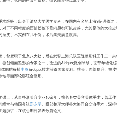
手术经验，出身于清华大学医学专科，在国内有名的上海9院进修过
，对于不同程度的面部松弛下垂问题都可以改善，尤其是他的大拉皮
的拉皮手术实例在几千例，术后集美满意度高。
院，曾就职于北京八大处，后在武警上海总队医院整形科工作二十余
微创颌面整形的专家之一，改进的&ldquo;微创除皱，面部年轻化
立体自体脂肪移植
丰胸
&rdquo;技术获得国家专利。擅长：面部提升、拉
除皱等面部轮廓综合整形。
学硕士，从事整形美容专业10余年，擅长各类美容美体手术，曾工作
间经常与韩国鼻祖
郑东学
、眼部整形大师朴大焕同台交流手术，深得
主题演讲，在核心期刊发表数篇论文。