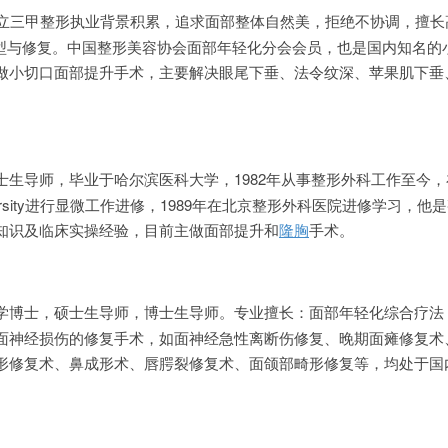
公立三甲整形执业背景积累，追求面部整体自然美，拒绝不协调，擅长
成型与修复。中国整形美容协会面部年轻化分会会员，也是国内知名的
做小切口面部提升手术，主要解决眼尾下垂、法令纹深、苹果肌下垂
生导师，毕业于哈尔滨医科大学，1982年从事整形外科工作至今，在
University进行显微工作进修，1989年在北京整形外科医院进修学习，
知识及临床实操经验，目前主做面部提升和
隆胸
手术。
学博士，硕士生导师，博士生导师。专业擅长：面部年轻化综合疗法，
面神经损伤的修复手术，如面神经急性离断伤修复、晚期面瘫修复术
形修复术、鼻成形术、唇腭裂修复术、面颌部畸形修复等，均处于国