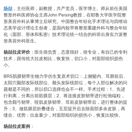
杨喆
，主任医师，副教授，共产党员，医学博士。师从前任美国
整形外科医师协会主席John Persing教授，在耶鲁大学医学院整
形美容外科从事博士后研究。中国整合年轻化手术理论与四维动
态美学设计理论主创者，是国内较早将整形重建外科与整合年轻
化（面部、形体和私密）技术理论统一结合的科班出身实力派整
形美容外科医生。
杨喆拉皮评价
：医生很负责，态度很好，很专业，有自己的专利
技术，跟传统大拉皮相比，恢复快，切口小，对面部组织损伤
小。
BRS肌膜韧带生物力学仿生复原术切口：上侧鬓内、耳廓前后、
太阳穴颞部发际线部位、额头发际线部位，每个人部位解决的问
题都是不同的，所以切口选择也会不一样。手术过程：1、先进
行剥离，分离出前筋膜层；2、将连接皮肤韧带进行松弛端粒，
包含颧弓韧带、咬肌皮肤韧带、耳前皮肤韧带后，进行整体的提
升；3、做筋膜层折叠缝合，五层提升后去除面部多余皮肤，再
缝合。优势：出血量少，对面部组织的损伤小，恢复比较快。
杨喆拉皮案例
：