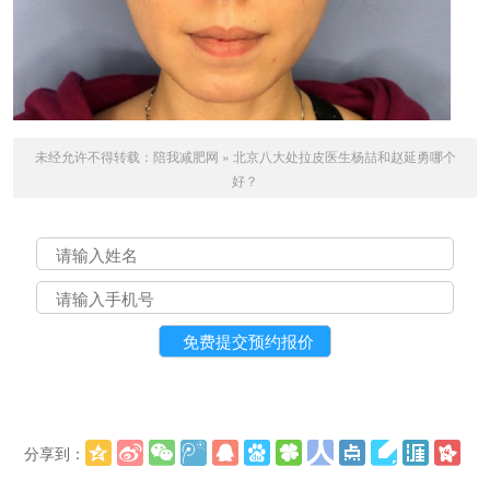
未经允许不得转载：
陪我减肥网
»
北京八大处拉皮医生杨喆和赵延勇哪个
好？
分享到：
更多
(
)