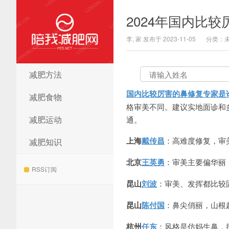
2024年国内比
李, 家 发布于 2023-11-05
分类：
减肥方法
陪我减肥网
国内比较厉害的鼻修复专家是
减肥食物
格审美不同。建议实地面诊和多对比
减肥运动
通。
上海
戴传昌
：高难度修复，审
减肥知识
北京
王英勇
：审美主要偏华丽
RSS订阅
昆山
刘波
：审美、发挥都比较
昆山
陈付国
：鼻尖俏丽，山根
杭州
任东
：风格是仿妈生鼻，