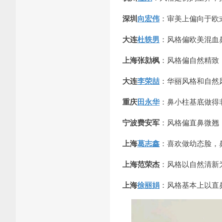
深圳
向宏伟
：审美上偏向于欧
大连
杜轶男
：风格偏欧美混血
上海张勍枫
：风格偏自然精致
大连
李荣喆
：华丽风格和自然
重庆
田永华
：鼻小柱基底做得
宁波费安军
：风格偏直鼻微翘
上海
葛志鑫
：喜欢做幼态脸，
上海范荣杰
：风格以自然清新
上海
徐丽娟
：风格基本上以直