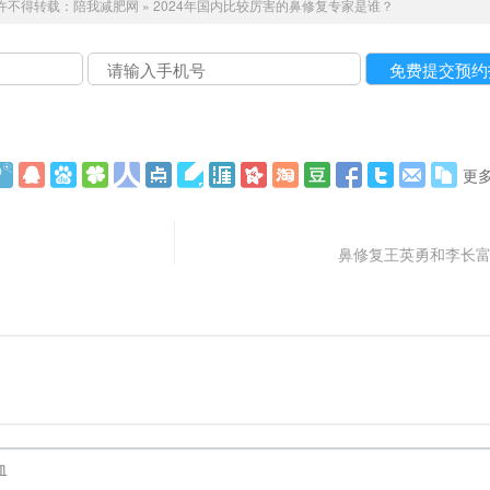
许不得转载：
陪我减肥网
»
2024年国内比较厉害的鼻修复专家是谁？
更
鼻修复王英勇和李长