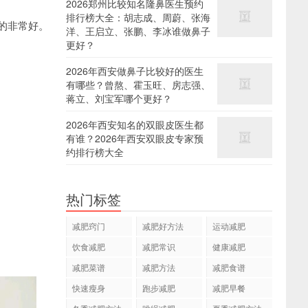
2026郑州比较知名隆鼻医生预约
排行榜大全：胡志成、周蔚、张海
的非常好。
洋、王启立、张鹏、李冰谁做鼻子
更好？
2026年西安做鼻子比较好的医生
有哪些？曾熬、霍玉旺、房志强、
蒋立、刘宝军哪个更好？
2026年西安知名的双眼皮医生都
有谁？2026年西安双眼皮专家预
约排行榜大全
热门标签
减肥窍门
减肥好方法
运动减肥
饮食减肥
减肥常识
健康减肥
减肥菜谱
减肥方法
减肥食谱
快速瘦身
跑步减肥
减肥早餐