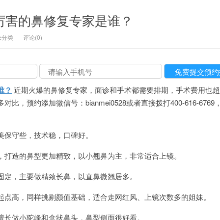
较厉害的鼻修复专家是谁？
未分类
评论(0)
谁？
近期火爆的鼻修复专家，面诊和手术都需要排期，手术费用也超
，预约添加微信号：bianmei0528或者直接拨打400-616-676
美保守些，技术稳，口碑好。
，打造的鼻型更加精致，以小翘鼻为主，非常适合上镜。
固定，主要做精致长鼻，以直鼻微翘居多。
起点高，同样挑剔颜值基础，适合走网红风、上镜次数多的姐妹。
擅长做小驼峰和盒状鼻头，鼻型侧面很好看。