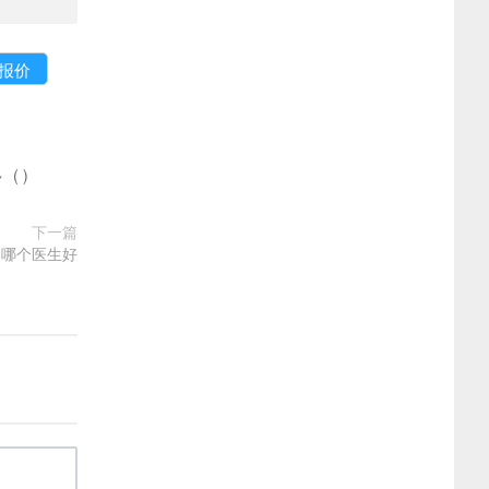
多
(
)
下一篇
富哪个医生好