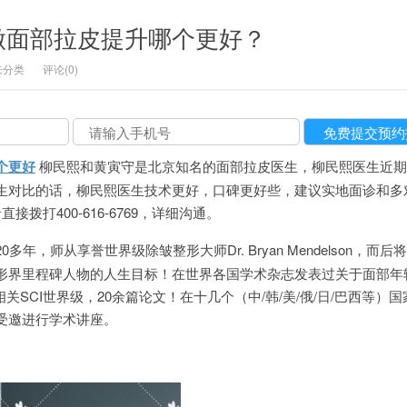
做面部拉皮提升哪个更好？
未分类
评论(0)
个更好
柳民熙和黄寅守是北京知名的面部拉皮医生，柳民熙医生近期
生对比的话，柳民熙医生技术更好，口碑更好些，建议实地面诊和多
者直接拨打400-616-6769，详细沟通。
多年，师从享誉世界级除皱整形大师Dr. Bryan Mendelson，而后
形界里程碑人物的人生目标！在世界各国学术杂志发表过关于面部年
关SCI世界级，20余篇论文！在十几个（中/韩/美/俄/日/巴西等）国
受邀进行学术讲座。