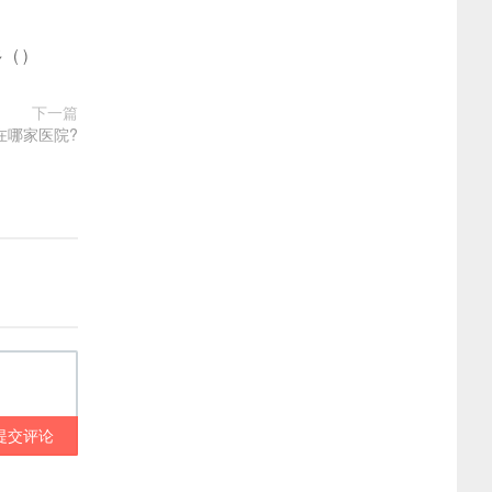
多
(
)
下一篇
在哪家医院?
提交评论