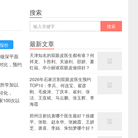
搜索
最新文章
天津知名的双眼皮医生都有谁？何
做深平面
祥龙、卜胜利、关迪剑、邵妍、夏
对比，预约
红福、毕小丽谁双眼皮做得好？
2026年石家庄割双眼皮医生预约
将所学加以
TOP10：李兵、何连宝、翟彦
刚、毛俊涛、丁庆丰、崔剑、张
轻化，
洁、王亚斌、马云鹏、张玉辉、李
家100次以
海霞
郑州注射抗衰哪个医生最好？徐建
平、张歌、赵永华、张婉霞、王妍
芝、唐喜、李娟、朱怡梦哪个好？