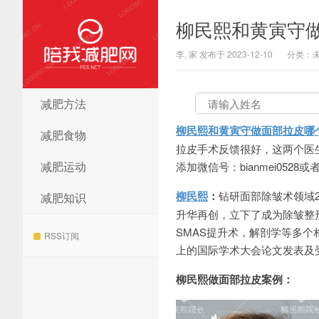
柳民熙和黄寅守
李, 家 发布于 2023-12-10
分类：
减肥方法
陪我减肥网
柳民熙和黄寅守做面部拉皮哪
减肥食物
拉皮手术反馈很好，这两个医
减肥运动
添加微信号：bianmei0528或
柳民熙
：
钻研面部除皱术领域20
减肥知识
升华再创，立下了成为除皱整
SMAS提升术，解剖学等多个相
RSS订阅
上的国际学术大会论文发表及
柳民熙做面部拉皮案例：