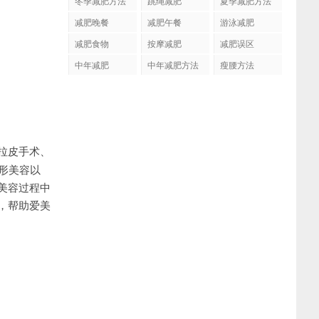
冬季减肥方法
跳绳减肥
夏季减肥方法
减肥晚餐
减肥午餐
游泳减肥
减肥食物
按摩减肥
减肥误区
中年减肥
中年减肥方法
瘦腰方法
拉皮手术、
形美容以
美容过程中
，帮助爱美