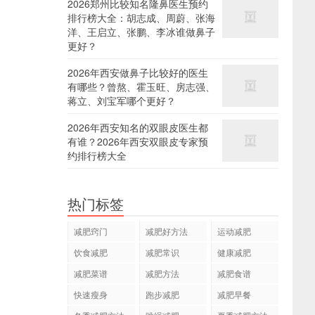
2026郑州比较知名隆鼻医生预约
排行榜大全：胡志成、周蔚、张海
洋、王启立、张鹏、李冰谁做鼻子
更好？
2026年西安做鼻子比较好的医生
有哪些？曾熬、霍玉旺、房志强、
蒋立、刘宝军哪个更好？
2026年西安知名的双眼皮医生都
有谁？2026年西安双眼皮专家预
约排行榜大全
热门标签
减肥窍门
减肥好方法
运动减肥
饮食减肥
减肥常识
健康减肥
减肥菜谱
减肥方法
减肥食谱
快速瘦身
跑步减肥
减肥早餐