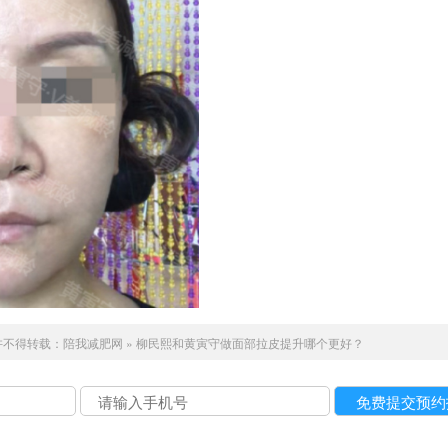
许不得转载：
陪我减肥网
»
柳民熙和黄寅守做面部拉皮提升哪个更好？