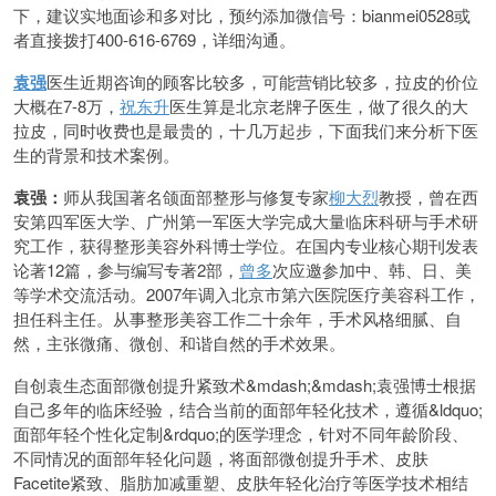
下，建议实地面诊和多对比，预约添加微信号：bianmei0528或
者直接拨打400-616-6769，详细沟通。
袁强
医生近期咨询的顾客比较多，可能营销比较多，拉皮的价位
大概在7-8万，
祝东升
医生算是北京老牌子医生，做了很久的大
拉皮，同时收费也是最贵的，十几万起步，下面我们来分析下医
生的背景和技术案例。
袁强：
师从我国著名颌面部整形与修复专家
柳大烈
教授，曾在西
安第四军医大学、广州第一军医大学完成大量临床科研与手术研
究工作，获得整形美容外科博士学位。在国内专业核心期刊发表
论著12篇，参与编写专著2部，
曾多
次应邀参加中、韩、日、美
等学术交流活动。2007年调入北京市第六医院医疗美容科工作，
担任科主任。从事整形美容工作二十余年，手术风格细腻、自
然，主张微痛、微创、和谐自然的手术效果。
自创袁生态面部微创提升紧致术&mdash;&mdash;袁强博士根据
自己多年的临床经验，结合当前的面部年轻化技术，遵循&ldquo;
面部年轻个性化定制&rdquo;的医学理念，针对不同年龄阶段、
不同情况的面部年轻化问题，将面部微创提升手术、皮肤
Facetite紧致、脂肪加减重塑、皮肤年轻化治疗等医学技术相结